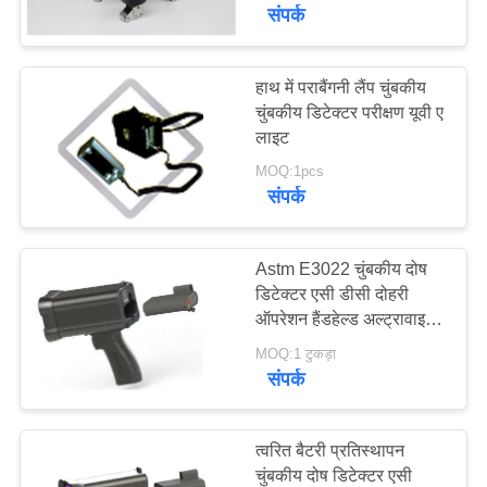
गुणवत्ता
संपर्क
नियंत्रण
हाथ में पराबैंगनी लैंप चुंबकीय
चुंबकीय डिटेक्टर परीक्षण यूवी ए
संपर्क
लाइट
करें
MOQ:1pcs
संपर्क
एक
उद्धरण
Astm E3022 चुंबकीय दोष
डिटेक्टर एसी डीसी दोहरी
की
ऑपरेशन हैंडहेल्ड अल्ट्रावाइलेट
विनती
लैंप
MOQ:1 टुकड़ा
करे
संपर्क
साइटमैप
त्वरित बैटरी प्रतिस्थापन
चुंबकीय दोष डिटेक्टर एसी