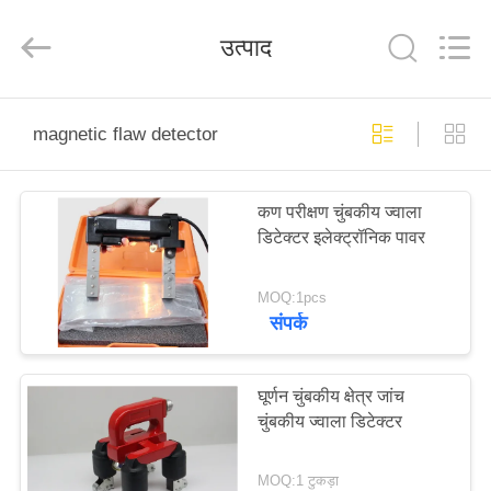
2026
HUATEC
GROUP
उत्पाद
CORPORATION.
All
Rights
Reserved.
घर
magnetic flaw detector
उत्पादों
कण परीक्षण चुंबकीय ज्वाला
डिटेक्टर इलेक्ट्रॉनिक पावर
हमारे
बारे
MOQ:1pcs
संपर्क
में
कारखाना
घूर्णन चुंबकीय क्षेत्र जांच
चुंबकीय ज्वाला डिटेक्टर
भ्रमण
MOQ:1 टुकड़ा