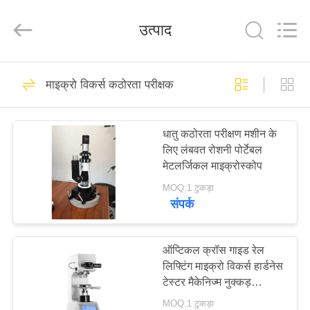
2026
HUATEC
GROUP
उत्पाद
CORPORATION.
All
Rights
Reserved.
घर
64
माइक्रो विकर्स कठोरता परीक्षक
अल्ट्रासोनिक दोष
उत्पादों
डिटेक्टर
धातु कठोरता परीक्षण मशीन के
लिए लंबवत रोशनी पोर्टेबल
हमारे
मेटलर्जिकल माइक्रोस्कोप
बारे
MOQ:1 टुकड़ा
संपर्क
में
64
कारखाना
ऑप्टिकल क्रॉस गाइड रेल
अल्ट्रासोनिक मोटाई गेज
लिफ्टिंग माइक्रो विकर्स हार्डनेस
भ्रमण
टेस्टर मैकेनिज्म नुक्कड़
डिजिटल
MOQ:1 टुकड़ा