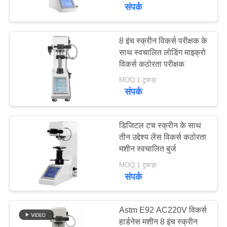
गुणवत्ता
संपर्क
नियंत्रण
8 इंच स्क्रीन विकर्स परीक्षक के
108
साथ स्वचालित लोडिंग माइक्रो
संपर्क
विकर्स कठोरता परीक्षक
कोटिंग की मोटाई गेज
करें
MOQ:1 टुकड़ा
संपर्क
एक
उद्धरण
डिजिटल टच स्क्रीन के साथ
तीन उद्देश्य लेंस विकर्स कठोरता
की
मशीन स्वचालित बुर्ज
60
विनती
MOQ:1 टुकड़ा
करे
संपर्क
पोर्टेबल कठोरता परीक्षक
साइटमैप
Astm E92 AC220V विकर्स
हार्डनेस मशीन 8 इंच स्क्रीन