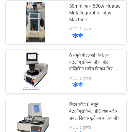
30mm व्यास 500w Huatec
Metallographic Inlay
22
Machine
MOQ:1 टुकड़ा
हॉलिडे डिटेक्टर
संपर्क
6 नमूने पीएलसी नियंत्रण
मेटलोग्राफिक पीस और
पॉलिशिंग मशीन सिंगल डिस्क
स्वचालित
70
MOQ:1 टुकड़ा
संपर्क
चुंबकीय कण परीक्षण
केंद्र लोड 6 नमूने
मेटलोग्राफिक पॉलिशिंग मशीन
डबल डिस्क पूर्ण स्वचालित पीस
MOQ:1 टुकड़ा