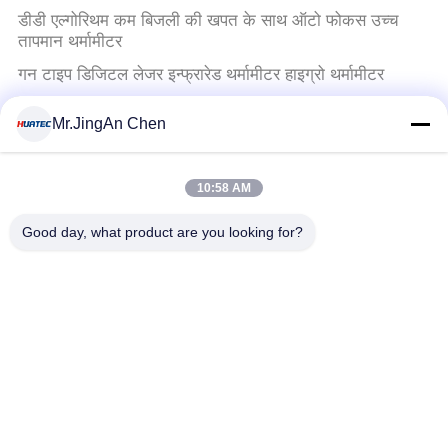
डीडी एल्गोरिथम कम बिजली की खपत के साथ ऑटो फोकस उच्च
तापमान थर्मामीटर
गन टाइप डिजिटल लेजर इन्फ्रारेड थर्मामीटर हाइग्रो थर्मामीटर
900 ℃ गन प्रकार डिजिटल हाथ में लेजर इन्फ्रारेड थर्मामीटर
Mr.JingAn Chen
अल्ट्रासोनिक दोष डिटेक्टर
10:58 AM
एनडीटी अल्ट्रासोनिक उपकरण के लिए बीएनसी से बीएनसी केबल
अल्ट्रासोनिक जांच
Good day, what product are you looking for?
अल्ट्रासोनिक मोटाई गेज
दीवार मोटाई गेज 1000-9000m/s ध्वनि गति और ± 0.5% 0.01
मिमी सटीकता के साथ सटीक माप
कोटिंग की मोटाई गेज
5 मिमी निरीक्षण कोटिंग मोटाई गेज TG8829 कोटिंग मोटाई गेज