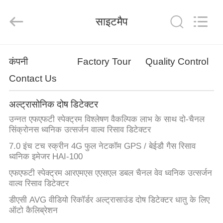
2026
HUATEC
GROUP
साइटमैप
CORPORATION.
All
Rights
Reserved.
घर
कंपनी
Factory Tour
Quality Control
Contact Us
उत्पादों
अल्ट्रासोनिक दोष डिटेक्टर
हमारे
उन्नत एफएफटी स्पेक्ट्रम विश्लेषण वैकल्पिक लाभ के साथ दो-चैनल
बारे
सिंक्रोनस ध्वनिक उत्सर्जन वाल्व रिसाव डिटेक्टर
7.0 इंच टच स्क्रीन 4G फुल नेटकॉम GPS / बेईडौ गैस रिसाव
में
ध्वनिक इमेजर HAI-100
एफएफटी स्पेक्ट्रम आरएमएस एएसएल डबल चैनल वेव ध्वनिक उत्सर्जन
कारखाना
वाल्व रिसाव डिटेक्टर
भ्रमण
डीएसी AVG वीडियो रिकॉर्डर अल्ट्रासाउंड दोष डिटेक्टर धातु के लिए
ऑटो कैलिब्रेशन