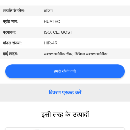
गुणवत्ता
उत्पत्ति के प्लेस:
बीजिंग
नियंत्रण
ब्रांड नाम:
HUATEC
संपर्क
प्रमाणन:
ISO, CE, GOST
करें
मॉडल संख्या:
HIR-4R
हाई लाइट:
,
अवरक्त थर्मामीटर सेंसर
डिजिटल अवरक्त थर्मामीटर
एक
उद्धरण
हमसे संपर्क करें!
की
विनती
विवरण प्रकट करें
करे
इसी तरह के उत्पादों
साइटमैप