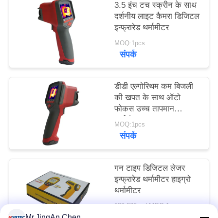
3.5 इंच टच स्क्रीन के साथ
PRIVACY
दर्शनीय लाइट कैमरा डिजिटल
POLICY
इन्फ्रारेड थर्मामीटर
MOQ:1pcs
संपर्क
डीडी एल्गोरिथम कम बिजली
की खपत के साथ ऑटो
फोकस उच्च तापमान
थर्मामीटर
MOQ:1pcs
संपर्क
गन टाइप डिजिटल लेजर
इन्फ्रारेड थर्मामीटर हाइग्रो
थर्मामीटर
190-260usd MOQ:1pcs
संपर्क
Mr.JingAn Chen