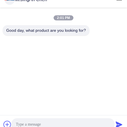
2:01 PM
लोकप्रिय श्रेणियां
सभी
Good day, what product are you looking for?
अल्ट्रासोनिक दोष डिटेक्टर
अल्ट्रासोनिक मोटाई गेज
कोटिंग की मोटाई गेज
पोर्टेबल कठोरता परीक्षक
एक्स-रे फ्लो डिटेक्टर
एक्स-रे पाइपलाइन क्रॉलर
हॉलिडे डिटेक्टर
चुंबकीय कण परीक्षण
सदस्यता लें