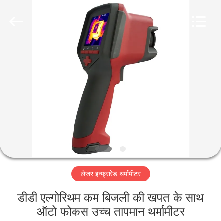
2026
HUATEC
GROUP
CORPORATION.
All
Rights
Reserved.
घर
उत्पादों
हमारे
बारे
में
लेजर इन्फ्रारेड थर्मामीटर
कारखाना
भ्रमण
डीडी एल्गोरिथम कम बिजली की खपत के साथ
ऑटो फोकस उच्च तापमान थर्मामीटर