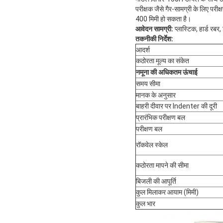
परीक्षक जैसे गैर-सामग्री के लिए प
400 मिमी हो सकता है।
आवेदन सामग्री:
प्लास्टिक, हार्ड रबर
तकनीकी निर्देश:
आदर्श
कठोरता मूल्य का संकेत
नमूना की अधिकतम ऊंचाई
समय सीमा
मानक के अनुसार
बाहरी दीवार पर Indenter की दूरी
प्रारंभिक परीक्षण बल
परीक्षण बल
रॉकवेल स्केल
कठोरता मापने की सीमा
बिजली की आपूर्ति
कुल मिलाकर आयाम (मिमी)
कुल भार