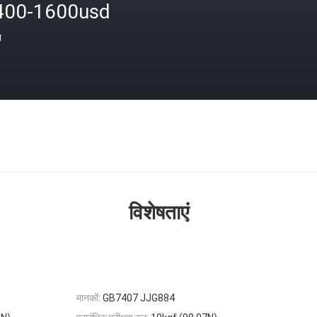
400-1600usd
त
विशेषताएं
मानकों:
GB7407 JJG884