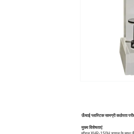
ऊँचाई प्लास्टिक सामग्री कठोरता परी
मुख्य विशेषताएं:
मॉडल XHR-150H डायल के साथ ऊँची प्