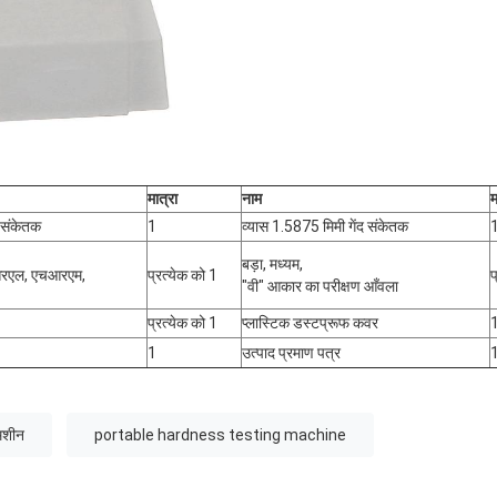
मात्रा
नाम
म
 संकेतक
1
व्यास 1.5875 मिमी गेंद संकेतक
बड़ा, मध्यम,
रएल, एचआरएम,
प्रत्येक को 1
प
"वी" आकार का परीक्षण आँवला
प्रत्येक को 1
प्लास्टिक डस्टप्रूफ कवर
1
उत्पाद प्रमाण पत्र
 मशीन
portable hardness testing machine