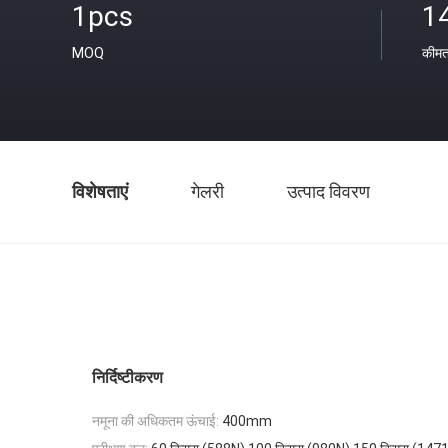
1pcs
1
MOQ
कीम
विशेषताएं
गेलरी
उत्पाद विवरण
निर्दिष्टीकरण
नमूना की अधिकतम ऊंचाई:
400mm