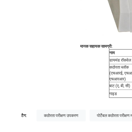
मानक सहायक सामग्री:
नाम
डायमंड रॉकवेल
कठोरता ब्लॉक
(एचआरई, एचआ
एचआरआर)
बाट (ए, बी, सी)
गाइड
टैग:
कठोरता परीक्षण उपकरण
पोर्टेबल कठोरता परीक्षण