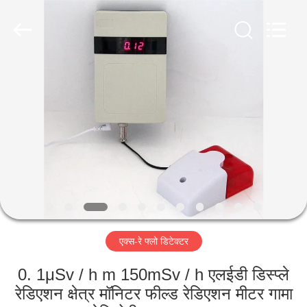
2026
HUATEC
GROUP
CORPORATION.
All
Rights
Reserved.
घर
उत्पादों
हमारे
बारे
में
एक्स-रे फ्लो डिटेक्टर
कारखाना
भ्रमण
0. 1μSv / h m 150mSv / h एलईडी डिस्प्ले
रेडिएशन क्षेत्र मॉनिटर फील्ड रेडिएशन मीटर गामा