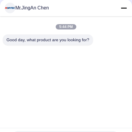
MOQ:1pcs
संपर्क
Mr.JingAn Chen
5:44 PM
लोकप्रिय श्रेणियां
सभी
Good day, what product are you looking for?
अल्ट्रासोनिक दोष डिटेक्टर
अल्ट्रासोनिक मोटाई गेज
कोटिंग की मोटाई गेज
पोर्टेबल कठोरता परीक्षक
एक्स-रे फ्लो डिटेक्टर
एक्स-रे पाइपलाइन क्रॉलर
हॉलिडे डिटेक्टर
चुंबकीय कण परीक्षण
सदस्यता लें