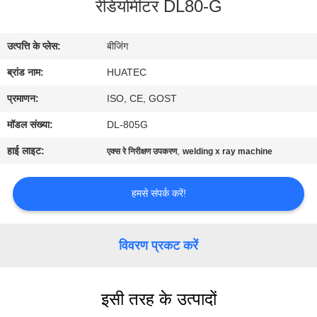
रेडियोमीटर DL80-G
गुणवत्ता
नियंत्रण
उत्पत्ति के प्लेस:
बीजिंग
ब्रांड नाम:
HUATEC
संपर्क
करें
प्रमाणन:
ISO, CE, GOST
मॉडल संख्या:
DL-805G
एक
हाई लाइट:
,
एक्स रे निरीक्षण उपकरण
welding x ray machine
उद्धरण
की
हमसे संपर्क करें!
विनती
करे
विवरण प्रकट करें
साइटमैप
इसी तरह के उत्पादों