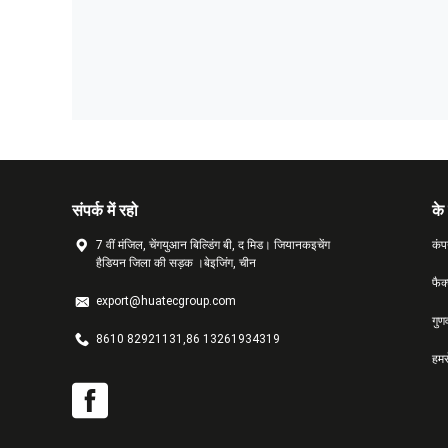
संपर्क में रहो
के 
7 वीं मंजिल, चेंगयुआन बिल्डिंग बी, द मिड। जियानकइचेंग
कंप
हैडियन जिला की सड़क ।बेइजिंग, चीन
फैक
export@huatecgroup.com
गुण
8610 82921131,86 13261934319
हमसे