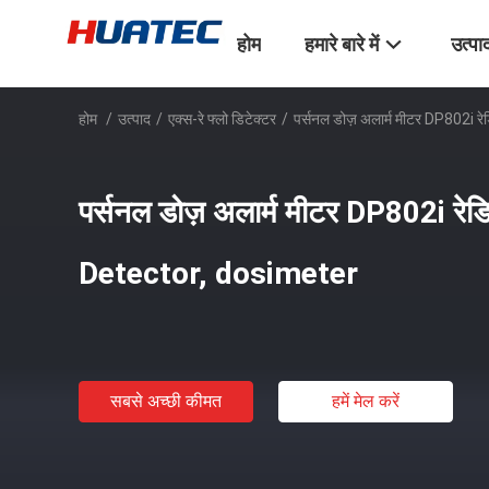
होम
हमारे बारे में
उत्पा
होम
/
उत्पाद
/
एक्स-रे फ्लो डिटेक्टर
/
पर्सनल डोज़ अलार्म मीटर DP802
पर्सनल डोज़ अलार्म मीटर DP802i 
Detector, dosimeter
सबसे अच्छी कीमत
हमें मेल करें