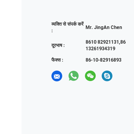
व्यक्ति से संपर्क करें
Mr. JingAn Chen
:
8610 82921131,86
दूरभाष :
13261934319
फैक्स :
86-10-82916893