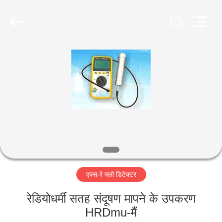
2026
HUATEC
GROUP
CORPORATION.
All
Rights
Reserved.
घर
उत्पादों
हमारे
बारे
में
एक्स-रे फ्लो डिटेक्टर
कारखाना
भ्रमण
रेडियोधर्मी सतह संदूषण मापने के उपकरण
HRDmu-मैं