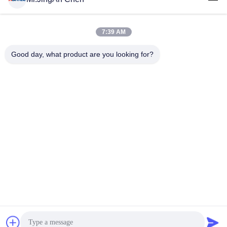
7:39 AM
लोकप्रिय श्रेणियां
सभी
Good day, what product are you looking for?
अल्ट्रासोनिक दोष डिटेक्टर
अल्ट्रासोनिक मोटाई गेज
कोटिंग की मोटाई गेज
पोर्टेबल कठोरता परीक्षक
एक्स-रे फ्लो डिटेक्टर
एक्स-रे पाइपलाइन क्रॉलर
हॉलिडे डिटेक्टर
चुंबकीय कण परीक्षण
सदस्यता लें