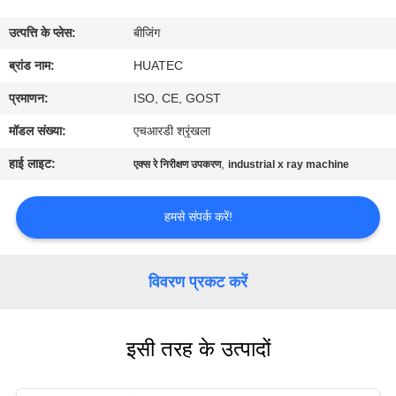
गुणवत्ता
उत्पत्ति के प्लेस:
बीजिंग
नियंत्रण
ब्रांड नाम:
HUATEC
संपर्क
प्रमाणन:
ISO, CE, GOST
करें
मॉडल संख्या:
एचआरडी श्रृंखला
हाई लाइट:
,
एक्स रे निरीक्षण उपकरण
industrial x ray machine
एक
उद्धरण
हमसे संपर्क करें!
की
विनती
विवरण प्रकट करें
करे
इसी तरह के उत्पादों
साइटमैप