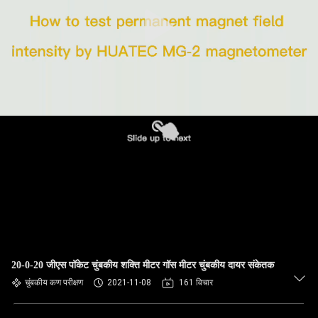
गुणवत्ता
नियंत्रण
संपर्क
करें
एक
उद्धरण
की
विनती
करे
20-0-20 जीएस पॉकेट चुंबकीय शक्ति मीटर गॉस मीटर चुंबकीय दायर संकेतक
चुंबकीय कण परीक्षण
2021-11-08
161 विचार
साइटमैप