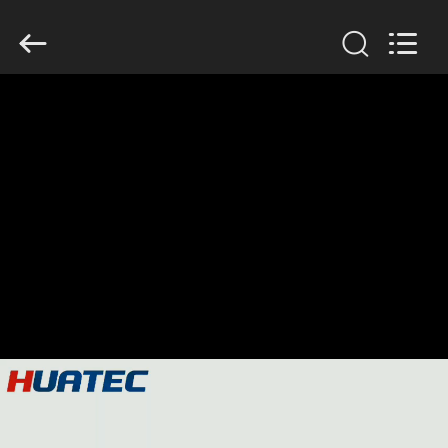
2026
HUATEC
GROUP
CORPORATION.
All
Rights
Reserved.
घर
उत्पादों
हमारे
बारे
में
कारखाना
भ्रमण