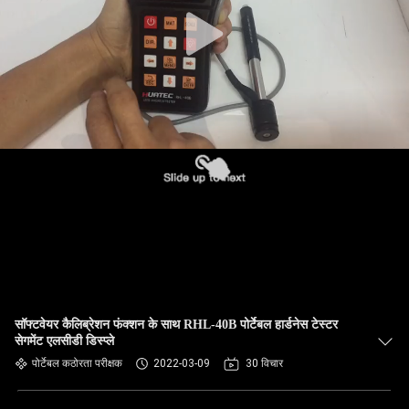
गुणवत्ता
नियंत्रण
संपर्क
करें
एक
उद्धरण
की
विनती
करे
सॉफ्टवेयर कैलिब्रेशन फंक्शन के साथ RHL-40B पोर्टेबल हार्डनेस टेस्टर
सेगमेंट एलसीडी डिस्प्ले
पोर्टेबल कठोरता परीक्षक
2022-03-09
30 विचार
साइटमैप