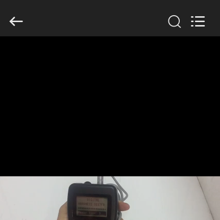
2026
HUATEC
GROUP
CORPORATION.
All
Rights
Reserved.
घर
उत्पादों
हमारे
बारे
में
कारखाना
भ्रमण