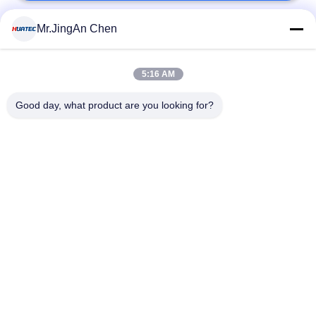
Mr.JingAn Chen
लोकप्रिय श्रेणियां
सभी
5:16 AM
अल्ट्रासोनिक दोष डिटेक्टर
अल्ट्रासोनिक मोटाई गेज
Good day, what product are you looking for?
कोटिंग की मोटाई गेज
पोर्टेबल कठोरता परीक्षक
एक्स-रे फ्लो डिटेक्टर
एक्स-रे पाइपलाइन क्रॉलर
हॉलिडे डिटेक्टर
चुंबकीय कण परीक्षण
सदस्यता लें