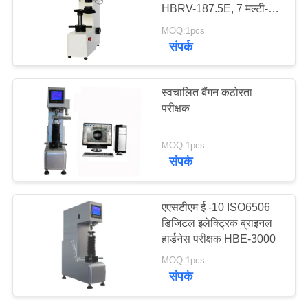
HBRV-187.5E, 7 मल्टी-
PRIVACY
फंक्शन सरफेस ब्रिनेल कठोरता
MOQ:1pcs
POLICY
परीक्षक
संपर्क
स्वचालित बैंगन कठोरता
परीक्षक
MOQ:1pcs
संपर्क
एएसटीएम ई -10 ISO6506
डिजिटल इलेक्ट्रिक ब्राइनल
हार्डनेस परीक्षक HBE-3000
MOQ:1pcs
संपर्क