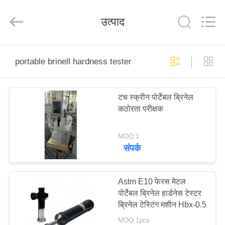
2026
HUATEC
GROUP
उत्पाद
CORPORATION.
All
Rights
Reserved.
घर
portable brinell hardness tester
उत्पादों
टच स्क्रीन पोर्टेबल ब्रिनेल
कठोरता परीक्षक
हमारे
बारे
MOQ:1
संपर्क
में
कारखाना
Astm E10 फेरस मेटल
पोर्टेबल ब्रिनेल हार्डनेस टेस्टर
भ्रमण
ब्रिनेल टेस्टिंग मशीन Hbx-0.5
MOQ:1pcs