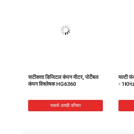
सटीकता डिजिटल कंपन मीटर, पोर्टेबल
मल्टी फं
00
कंपन विश्लेषक HG6360
- 1KHz
सबसे अच्छी कीमत