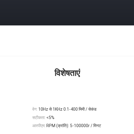
विशेषताएं
वेग:
10Hz से 1KHz 0.1-400 मिमी / सेकंड
सटीकता:
<5%
आरपीएम:
RPM (क्रांति): 5-100000r / मिनट