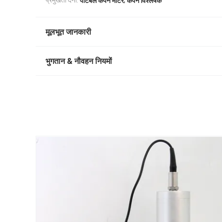
प्रमुखता देना:
पोर्टेबल कंपन मीटर
कंपन विश्लेषक
मूलभूत जानकारी
भुगतान & नौवहन नियमों