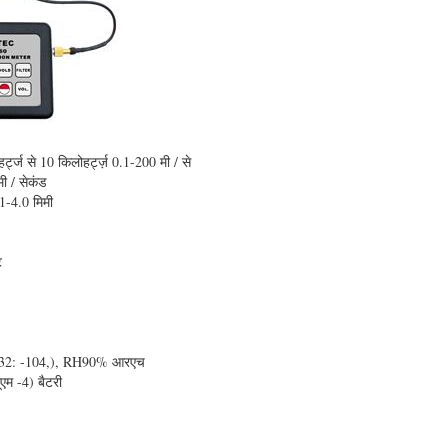
हर्ट्ज से 10 किलोहर्ट्ज़ 0.1-200 मी / से
ी / सेकंड
1-4.0 मिमी
ट
 (32: -104,), RH90% आरएच
एम -4) बैटरी