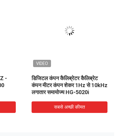
VIDEO
HZ -
डिजिटल कंपन कैलिब्रेटर कैलिब्रेट
छोटा ह
00
कंपन मीटर कंपन शेकर 1Hz से 10kHz
लगातार समायोज्य HG-5020i
सबसे अच्छी कीमत