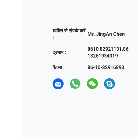
व्यक्ति से संपर्क करें
Mr. JingAn Chen
:
8610 82921131,86
दूरभाष :
13261934319
फैक्स :
86-10-82916893