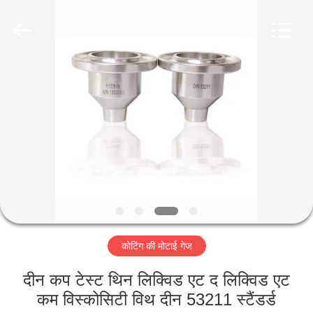
2026
HUATEC
GROUP
CORPORATION.
All
Rights
Reserved.
घर
उत्पादों
हमारे
बारे
में
कोटिंग की मोटाई गेज
कारखाना
भ्रमण
दीन कप टेस्ट थिन लिक्विड एट द लिक्विड एट
कम विस्कोसिटी विथ दीन 53211 स्टैंडर्ड