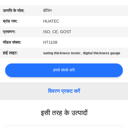
गुणवत्ता
उत्पत्ति के प्लेस:
बीजिंग
नियंत्रण
ब्रांड नाम:
HUATEC
संपर्क
प्रमाणन:
ISO, CE, GOST
करें
मॉडल संख्या:
HT1108
हाई लाइट:
,
oating thickness tester
digital thickness gauge
एक
उद्धरण
हमसे संपर्क करें!
की
विनती
विवरण प्रकट करें
करे
इसी तरह के उत्पादों
साइटमैप