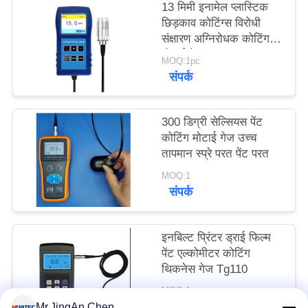
13 मिमी इनामेल प्लास्टिक
PRIVACY
छिड़काव कोटिंग्स विरोधी
POLICY
संक्षारण अग्निरोधक कोटिंग
मोटाई गेज TG-6008
MOQ:1pc
संपर्क
300 डिग्री सेल्सियस पेंट
कोटिंग मोटाई गेज उच्च
तापमान स्प्रे परत पेंट परत
MOQ:1
संपर्क
इनबिल्ट प्रिंटर ड्राई फिल्म
पेंट एल्कोमीटर कोटिंग
थिकनेस गेज Tg110
MOQ:1 टुकड़ा
संपर्क
Mr.JingAn Chen