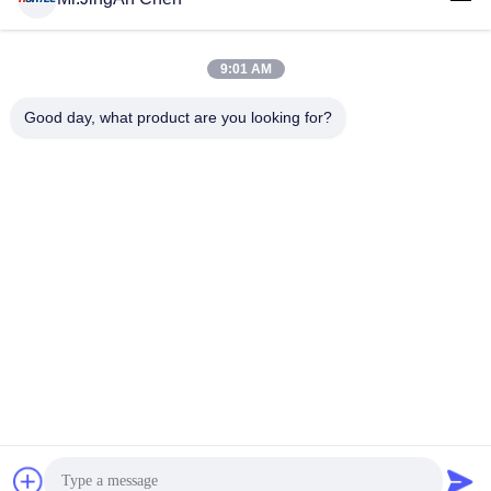
9:01 AM
लोकप्रिय श्रेणियां
सभी
Good day, what product are you looking for?
अल्ट्रासोनिक दोष डिटेक्टर
अल्ट्रासोनिक मोटाई गेज
कोटिंग की मोटाई गेज
पोर्टेबल कठोरता परीक्षक
एक्स-रे फ्लो डिटेक्टर
एक्स-रे पाइपलाइन क्रॉलर
हॉलिडे डिटेक्टर
चुंबकीय कण परीक्षण
सदस्यता लें