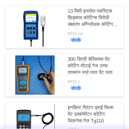
PRIVACY
13 मिमी इनामेल प्लास्टिक
POLICY
छिड़काव कोटिंग्स विरोधी
संक्षारण अग्निरोधक कोटिंग
मोटाई गेज TG-6008
MOQ:1pc
संपर्क
300 डिग्री सेल्सियस पेंट
कोटिंग मोटाई गेज उच्च
तापमान स्प्रे परत पेंट परत
MOQ:1
संपर्क
इनबिल्ट प्रिंटर ड्राई फिल्म
पेंट एल्कोमीटर कोटिंग
थिकनेस गेज Tg110