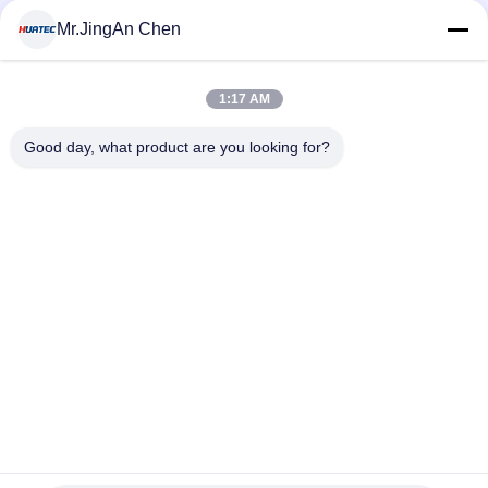
MOQ:1 टुकड़ा
संपर्क
Mr.JingAn Chen
1:17 AM
लोकप्रिय श्रेणियां
सभी
Good day, what product are you looking for?
अल्ट्रासोनिक दोष डिटेक्टर
अल्ट्रासोनिक मोटाई गेज
कोटिंग की मोटाई गेज
पोर्टेबल कठोरता परीक्षक
एक्स-रे फ्लो डिटेक्टर
एक्स-रे पाइपलाइन क्रॉलर
हॉलिडे डिटेक्टर
चुंबकीय कण परीक्षण
सदस्यता लें