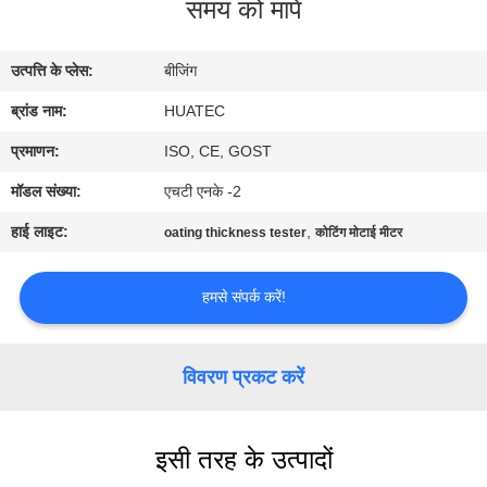
समय को मापें
गुणवत्ता
नियंत्रण
उत्पत्ति के प्लेस:
बीजिंग
ब्रांड नाम:
HUATEC
संपर्क
करें
प्रमाणन:
ISO, CE, GOST
मॉडल संख्या:
एचटी एनके -2
एक
हाई लाइट:
,
oating thickness tester
कोटिंग मोटाई मीटर
उद्धरण
की
हमसे संपर्क करें!
विनती
करे
विवरण प्रकट करें
साइटमैप
इसी तरह के उत्पादों