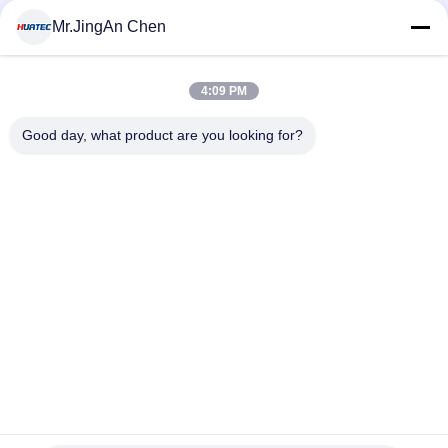
MOQ:1 टुकड़ा
संपर्क
Mr.JingAn Chen
4:09 PM
लोकप्रिय श्रेणियां
सभी
Good day, what product are you looking for?
अल्ट्रासोनिक दोष डिटेक्टर
अल्ट्रासोनिक मोटाई गेज
कोटिंग की मोटाई गेज
पोर्टेबल कठोरता परीक्षक
एक्स-रे फ्लो डिटेक्टर
एक्स-रे पाइपलाइन क्रॉलर
हॉलिडे डिटेक्टर
चुंबकीय कण परीक्षण
सदस्यता लें