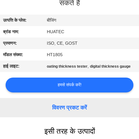
सकते हैं
गुणवत्ता
नियंत्रण
उत्पत्ति के प्लेस:
बीजिंग
ब्रांड नाम:
HUATEC
संपर्क
करें
प्रमाणन:
ISO, CE, GOST
मॉडल संख्या:
HT1805
एक
हाई लाइट:
,
oating thickness tester
digital thickness gauge
उद्धरण
की
हमसे संपर्क करें!
विनती
करे
विवरण प्रकट करें
साइटमैप
इसी तरह के उत्पादों