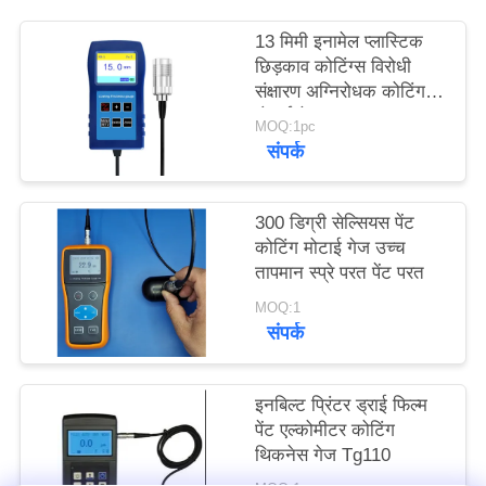
PRIVACY
13 मिमी इनामेल प्लास्टिक
POLICY
छिड़काव कोटिंग्स विरोधी
संक्षारण अग्निरोधक कोटिंग
मोटाई गेज TG-6008
MOQ:1pc
संपर्क
300 डिग्री सेल्सियस पेंट
कोटिंग मोटाई गेज उच्च
तापमान स्प्रे परत पेंट परत
MOQ:1
संपर्क
इनबिल्ट प्रिंटर ड्राई फिल्म
पेंट एल्कोमीटर कोटिंग
थिकनेस गेज Tg110