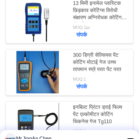
13 मिमी इनामेल प्लास्टिक
PRIVACY
छिड़काव कोटिंग्स विरोधी
POLICY
संक्षारण अग्निरोधक कोटिंग
मोटाई गेज TG-6008
MOQ:1pc
संपर्क
300 डिग्री सेल्सियस पेंट
कोटिंग मोटाई गेज उच्च
तापमान स्प्रे परत पेंट परत
MOQ:1
संपर्क
इनबिल्ट प्रिंटर ड्राई फिल्म
पेंट एल्कोमीटर कोटिंग
थिकनेस गेज Tg110
MOQ:1 टुकड़ा
संपर्क
Mr.JingAn Chen