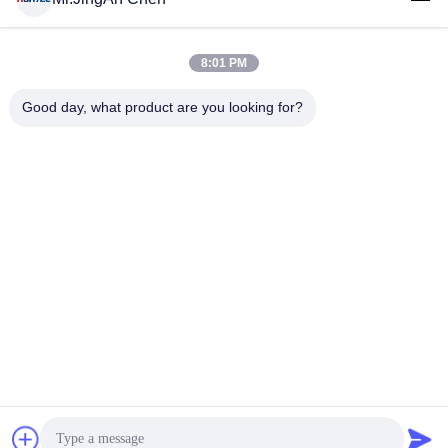
8:01 PM
लोकप्रिय श्रेणियां
सभी
Good day, what product are you looking for?
अल्ट्रासोनिक दोष डिटेक्टर
अल्ट्रासोनिक मोटाई गेज
कोटिंग की मोटाई गेज
पोर्टेबल कठोरता परीक्षक
एक्स-रे फ्लो डिटेक्टर
एक्स-रे पाइपलाइन क्रॉलर
हॉलिडे डिटेक्टर
चुंबकीय कण परीक्षण
सदस्यता लें