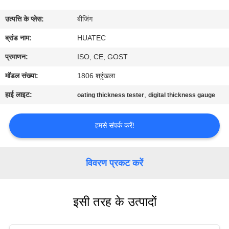
गुणवत्ता
उत्पत्ति के प्लेस:
बीजिंग
नियंत्रण
ब्रांड नाम:
HUATEC
संपर्क
प्रमाणन:
ISO, CE, GOST
करें
मॉडल संख्या:
1806 श्रृंखला
हाई लाइट:
,
oating thickness tester
digital thickness gauge
एक
उद्धरण
हमसे संपर्क करें!
की
विनती
विवरण प्रकट करें
करे
इसी तरह के उत्पादों
साइटमैप