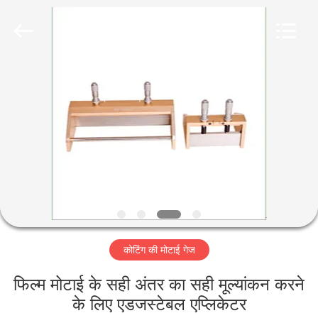
2026
HUATEC
GROUP
CORPORATION.
All
Rights
Reserved.
घर
उत्पादों
हमारे
बारे
में
कोटिंग की मोटाई गेज
कारखाना
भ्रमण
फिल्म मोटाई के सही अंतर का सही मूल्यांकन करने
के लिए एडजस्टेबल एप्लिकेटर