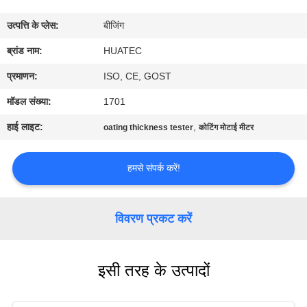
गुणवत्ता
उत्पत्ति के प्लेस:
बीजिंग
नियंत्रण
ब्रांड नाम:
HUATEC
संपर्क
प्रमाणन:
ISO, CE, GOST
करें
मॉडल संख्या:
1701
हाई लाइट:
,
oating thickness tester
कोटिंग मोटाई मीटर
एक
उद्धरण
हमसे संपर्क करें!
की
विनती
विवरण प्रकट करें
करे
इसी तरह के उत्पादों
साइटमैप