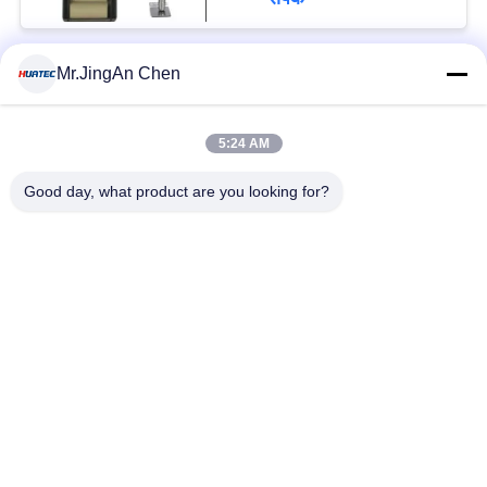
Mr.JingAn Chen
लोकप्रिय श्रेणियां
सभी
5:24 AM
अल्ट्रासोनिक दोष डिटेक्टर
अल्ट्रासोनिक मोटाई गेज
Good day, what product are you looking for?
कोटिंग की मोटाई गेज
पोर्टेबल कठोरता परीक्षक
एक्स-रे फ्लो डिटेक्टर
एक्स-रे पाइपलाइन क्रॉलर
हॉलिडे डिटेक्टर
चुंबकीय कण परीक्षण
सदस्यता लें