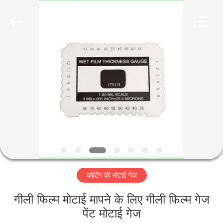
2026
HUATEC
GROUP
CORPORATION.
All
Rights
Reserved.
घर
उत्पादों
हमारे
बारे
में
कोटिंग की मोटाई गेज
कारखाना
भ्रमण
गीली फिल्म मोटाई मापने के लिए गीली फिल्म गेज
पेंट मोटाई गेज