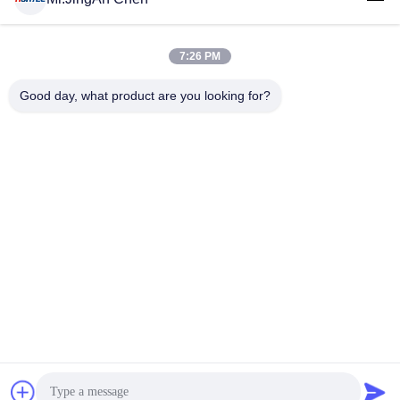
7:26 PM
लोकप्रिय श्रेणियां
सभी
Good day, what product are you looking for?
अल्ट्रासोनिक दोष डिटेक्टर
अल्ट्रासोनिक मोटाई गेज
कोटिंग की मोटाई गेज
पोर्टेबल कठोरता परीक्षक
एक्स-रे फ्लो डिटेक्टर
एक्स-रे पाइपलाइन क्रॉलर
हॉलिडे डिटेक्टर
चुंबकीय कण परीक्षण
सदस्यता लें