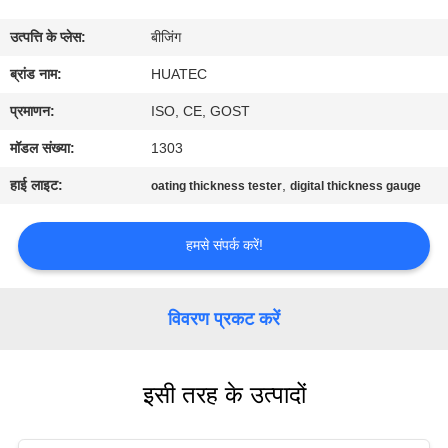
गुणवत्ता
उत्पत्ति के प्लेस:
बीजिंग
नियंत्रण
ब्रांड नाम:
HUATEC
संपर्क
प्रमाणन:
ISO, CE, GOST
करें
मॉडल संख्या:
1303
हाई लाइट:
,
oating thickness tester
digital thickness gauge
एक
उद्धरण
हमसे संपर्क करें!
की
विनती
विवरण प्रकट करें
करे
इसी तरह के उत्पादों
साइटमैप