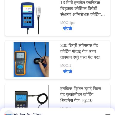
13 मिमी इनामेल प्लास्टिक
PRIVACY
छिड़काव कोटिंग्स विरोधी
POLICY
संक्षारण अग्निरोधक कोटिंग
मोटाई गेज TG-6008
MOQ:1pc
संपर्क
300 डिग्री सेल्सियस पेंट
कोटिंग मोटाई गेज उच्च
तापमान स्प्रे परत पेंट परत
MOQ:1
संपर्क
इनबिल्ट प्रिंटर ड्राई फिल्म
पेंट एल्कोमीटर कोटिंग
थिकनेस गेज Tg110
MOQ:1 टुकड़ा
संपर्क
Mr.JingAn Chen