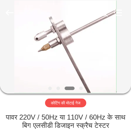
2026
HUATEC
GROUP
CORPORATION.
All
Rights
Reserved.
घर
उत्पादों
हमारे
बारे
में
कोटिंग की मोटाई गेज
कारखाना
भ्रमण
पावर 220V / 50Hz या 110V / 60Hz के साथ
बिग एलसीडी डिजाइन स्क्रैच टेस्टर