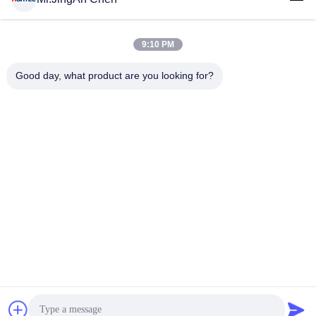
9:10 PM
लोकप्रिय श्रेणियां
सभी
Good day, what product are you looking for?
अल्ट्रासोनिक दोष डिटेक्टर
अल्ट्रासोनिक मोटाई गेज
कोटिंग की मोटाई गेज
पोर्टेबल कठोरता परीक्षक
एक्स-रे फ्लो डिटेक्टर
एक्स-रे पाइपलाइन क्रॉलर
हॉलिडे डिटेक्टर
चुंबकीय कण परीक्षण
सदस्यता लें