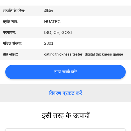
गुणवत्ता
उत्पत्ति के प्लेस:
बीजिंग
नियंत्रण
ब्रांड नाम:
HUATEC
संपर्क
प्रमाणन:
ISO, CE, GOST
करें
मॉडल संख्या:
2801
हाई लाइट:
,
oating thickness tester
digital thickness gauge
एक
उद्धरण
हमसे संपर्क करें!
की
विनती
विवरण प्रकट करें
करे
इसी तरह के उत्पादों
साइटमैप