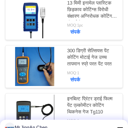
13 मिमी इनामेल प्लास्टिक
PRIVACY
छिड़काव कोटिंग्स विरोधी
POLICY
संक्षारण अग्निरोधक कोटिंग
मोटाई गेज TG-6008
MOQ:1pc
संपर्क
300 डिग्री सेल्सियस पेंट
कोटिंग मोटाई गेज उच्च
तापमान स्प्रे परत पेंट परत
MOQ:1
संपर्क
इनबिल्ट प्रिंटर ड्राई फिल्म
पेंट एल्कोमीटर कोटिंग
थिकनेस गेज Tg110
MOQ:1 टुकड़ा
संपर्क
Mr.JingAn Chen