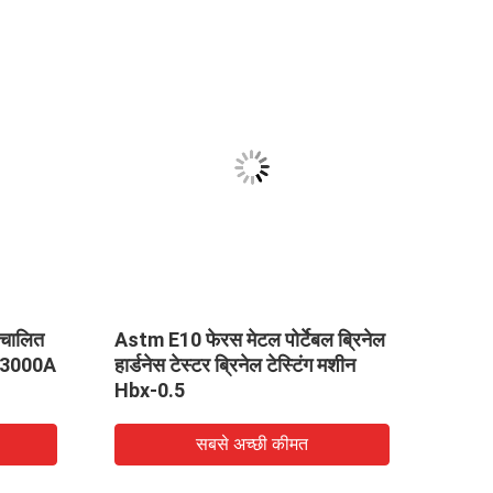
वचालित
Astm E10 फेरस मेटल पोर्टेबल ब्रिनेल
टच स्क
A-3000A
हार्डनेस टेस्टर ब्रिनेल टेस्टिंग मशीन
परीक्ष
Hbx-0.5
सबसे अच्छी कीमत