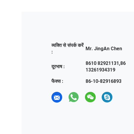
व्यक्ति से संपर्क करें
Mr. JingAn Chen
:
8610 82921131,86
दूरभाष :
13261934319
फैक्स :
86-10-82916893