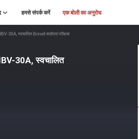
द
हमसे संपर्क करें
एक बोली का अनुरोध
 HBV-30A, स्वचालित Brinell कठोरता परीक्षक
 HBV-30A, स्वचालित