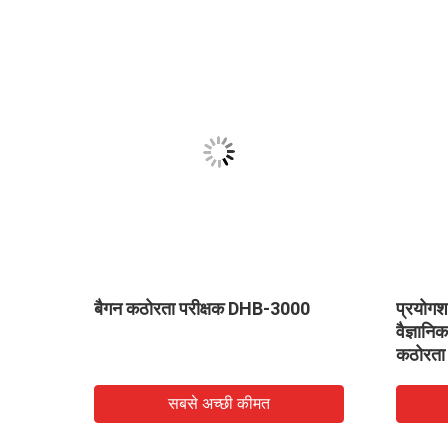
िजिटल
बैगन कठोरता परीक्षक DHB-3000
प्रयोगश
 /
वैज्ञानि
कठोरता
सबसे अच्छी कीमत