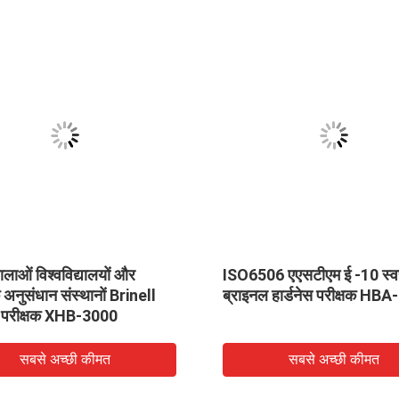
ालाओं विश्वविद्यालयों और
ISO6506 एएसटीएम ई -10 स्
क अनुसंधान संस्थानों Brinell
ब्राइनल हार्डनेस परीक्षक HB
 परीक्षक XHB-3000
सबसे अच्छी कीमत
सबसे अच्छी कीमत