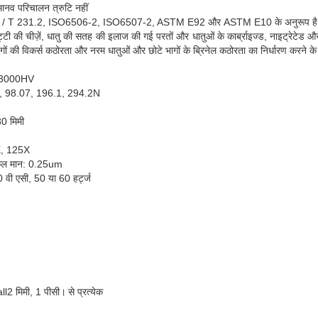
मानव परिचालन त्रुटि नहीं
 GB / T 231.2, ISO6506-2, ISO6507-2, ASTM E92 और ASTM E10 के अनुरूप है
्टी की चीज़ें, धातु की सतह की इलाज की गई परतों और धातुओं के कार्ब्राइज्ड, नाइट्रेटेड औ
ागों की विकर्स कठोरता और नरम धातुओं और छोटे भागों के ब्रिनेल कठोरता का निर्धारण करने के
0-3000HV
3, 98.07, 196.1, 294.2N
30 मिमी
0X, 125X
्केल मान: 0.25um
 वी एसी, 50 या 60 हर्ट्ज
all2 मिमी, 1 पीसी।
से प्रत्येक