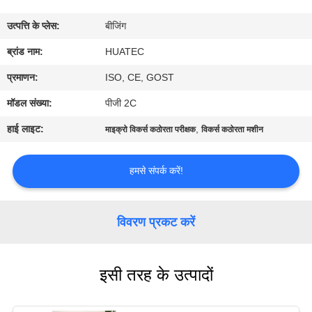
गुणवत्ता
उत्पत्ति के प्लेस:
बीजिंग
नियंत्रण
ब्रांड नाम:
HUATEC
संपर्क
प्रमाणन:
ISO, CE, GOST
करें
मॉडल संख्या:
पीजी 2C
हाई लाइट:
,
माइक्रो विकर्स कठोरता परीक्षक
विकर्स कठोरता मशीन
एक
उद्धरण
हमसे संपर्क करें!
की
विनती
विवरण प्रकट करें
करे
इसी तरह के उत्पादों
साइटमैप