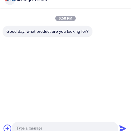
6:58 PM
लोकप्रिय श्रेणियां
सभी
Good day, what product are you looking for?
अल्ट्रासोनिक दोष डिटेक्टर
अल्ट्रासोनिक मोटाई गेज
कोटिंग की मोटाई गेज
पोर्टेबल कठोरता परीक्षक
एक्स-रे फ्लो डिटेक्टर
एक्स-रे पाइपलाइन क्रॉलर
हॉलिडे डिटेक्टर
चुंबकीय कण परीक्षण
सदस्यता लें