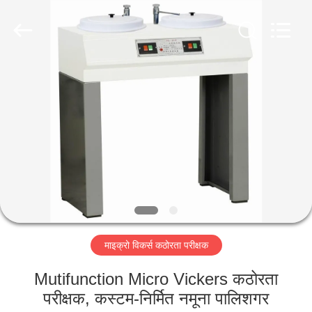
2026
HUATEC
GROUP
CORPORATION.
All
Rights
Reserved.
घर
उत्पादों
हमारे
बारे
में
माइक्रो विकर्स कठोरता परीक्षक
कारखाना
भ्रमण
Mutifunction Micro Vickers कठोरता
परीक्षक, कस्टम-निर्मित नमूना पालिशगर