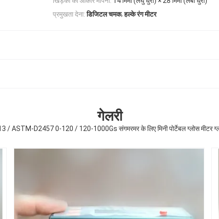
खिड़की का आकार मापना:
14 मिमी (लघु धुरा) × 28 मिमी (लंबी धुरी)
,
प्रमुखता देना:
डिजिटल चमक
हल्के रंग मीटर
गेलरी
 / ASTM-D2457 0-120 / 120-1000Gs संगमरमर के लिए मिनी पोर्टेबल ग्लोस मीटर ग्