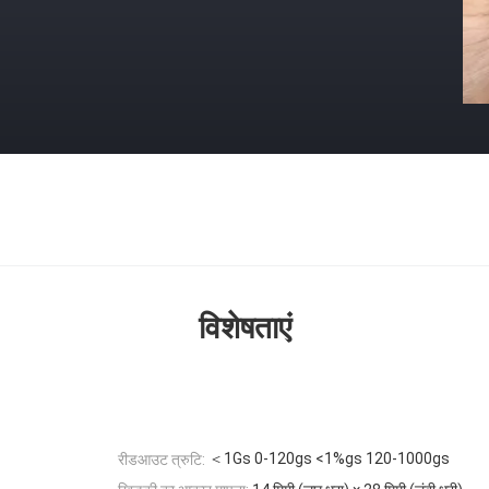
विशेषताएं
＜1Gs 0-120gs <1%gs 120-1000gs
रीडआउट त्रुटि: