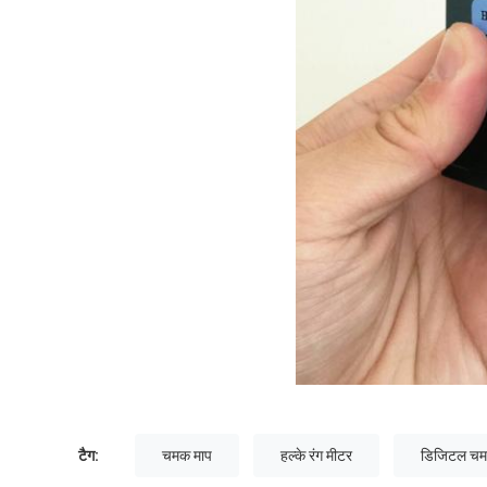
टैग:
चमक माप
हल्के रंग मीटर
डिजिटल च