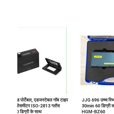
/
Iso-7668 पेंट ग्लोस मीटर 2000
गोस्ट फ
 मीटर
गुजरात हैंडहेल्ड ट्राई एंगल्स ट्राई
Astm-
डिजिटल
B20