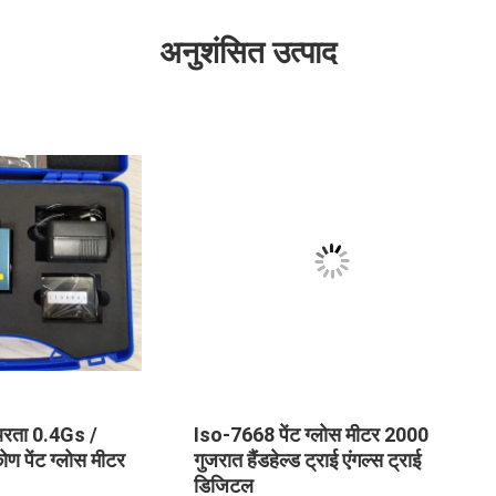
अनुशंसित उत्पाद
्लोर ग्लोस मीटर Iso2813
प्लास्टिक फिल्म के सर्वेक्षण के ल
D2457 Din67530 Hgm-
मीटर 45 डिग्री कोण, सिरेमिक ग
लेवल मीटर