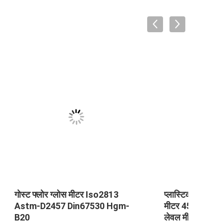
िए ग्लोस
ISO2813, ASTM-D2457,
प्लास
्लोस
DIN67530 ग्लॉस मीटर मॉडल HGM-
टेस्टर
B206085 माइक्रो ट्राई ग्लॉस मीटर
डिग्री