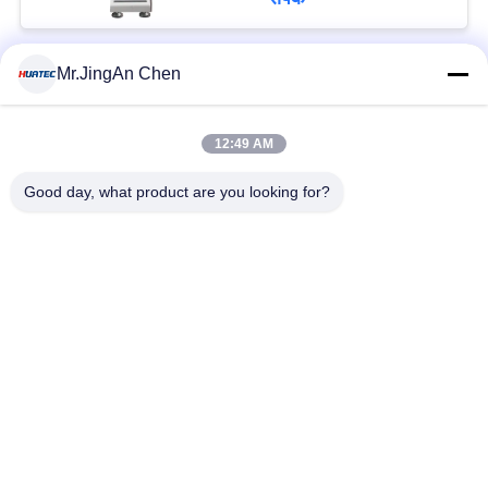
Mr.JingAn Chen
लोकप्रिय श्रेणियां
सभी
12:49 AM
अल्ट्रासोनिक दोष डिटेक्टर
अल्ट्रासोनिक मोटाई गेज
Good day, what product are you looking for?
कोटिंग की मोटाई गेज
पोर्टेबल कठोरता परीक्षक
एक्स-रे फ्लो डिटेक्टर
एक्स-रे पाइपलाइन क्रॉलर
हॉलिडे डिटेक्टर
चुंबकीय कण परीक्षण
सदस्यता लें