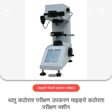
2026
HUATEC
GROUP
CORPORATION.
All
Rights
Reserved.
घर
उत्पादों
हमारे
बारे
में
माइक्रो विकर्स कठोरता परीक्षक
कारखाना
भ्रमण
धातु कठोरता परीक्षण उपकरण माइक्रो कठोरता
परीक्षण मशीन