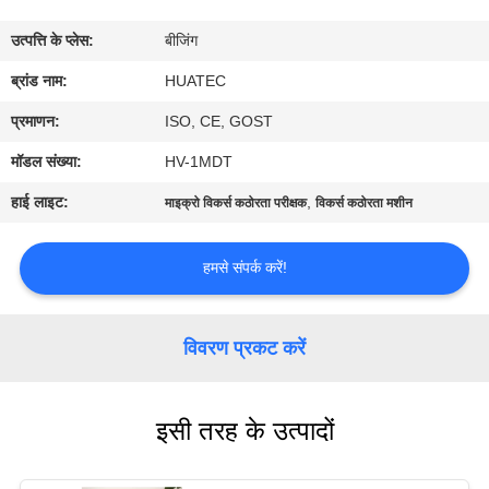
गुणवत्ता
उत्पत्ति के प्लेस:
बीजिंग
नियंत्रण
ब्रांड नाम:
HUATEC
संपर्क
प्रमाणन:
ISO, CE, GOST
करें
मॉडल संख्या:
HV-1MDT
हाई लाइट:
,
माइक्रो विकर्स कठोरता परीक्षक
विकर्स कठोरता मशीन
एक
उद्धरण
हमसे संपर्क करें!
की
विनती
विवरण प्रकट करें
करे
इसी तरह के उत्पादों
साइटमैप