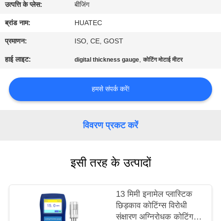
गुणवत्ता
उत्पत्ति के प्लेस:
बीजिंग
नियंत्रण
ब्रांड नाम:
HUATEC
प्रमाणन:
ISO, CE, GOST
संपर्क
हाई लाइट:
,
digital thickness gauge
कोटिंग मोटाई मीटर
करें
हमसे संपर्क करें!
एक
उद्धरण
विवरण प्रकट करें
की
विनती
इसी तरह के उत्पादों
करे
13 मिमी इनामेल प्लास्टिक
साइटमैप
छिड़काव कोटिंग्स विरोधी
संक्षारण अग्निरोधक कोटिंग