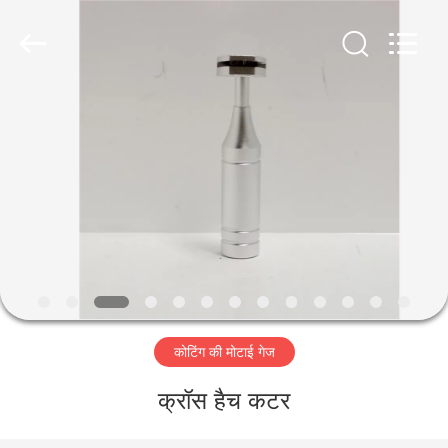
2026
HUATEC
GROUP
CORPORATION.
All
Rights
Reserved.
घर
उत्पादों
हमारे
बारे
में
कोटिंग की मोटाई गेज
कारखाना
भ्रमण
क्रॉस हैच कटर