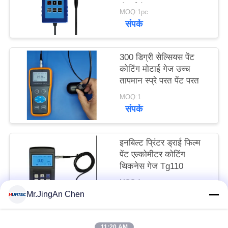
मोटाई गेज TG-6008
PRIVACY
MOQ:1pc
संपर्क
POLICY
300 डिग्री सेल्सियस पेंट
कोटिंग मोटाई गेज उच्च
तापमान स्प्रे परत पेंट परत
MOQ:1
संपर्क
इनबिल्ट प्रिंटर ड्राई फिल्म
पेंट एल्कोमीटर कोटिंग
थिकनेस गेज Tg110
MOQ:1 टुकड़ा
संपर्क
Mr.JingAn Chen
11:20 AM