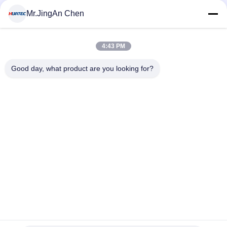
MOQ:1 टुकड़ा
संपर्क
Mr.JingAn Chen
4:43 PM
लोकप्रिय श्रेणियां
सभी
Good day, what product are you looking for?
अल्ट्रासोनिक दोष डिटेक्टर
अल्ट्रासोनिक मोटाई गेज
कोटिंग की मोटाई गेज
पोर्टेबल कठोरता परीक्षक
एक्स-रे फ्लो डिटेक्टर
एक्स-रे पाइपलाइन क्रॉलर
हॉलिडे डिटेक्टर
चुंबकीय कण परीक्षण
सदस्यता लें