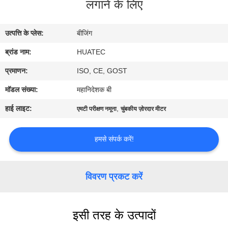
लगाने के लिए
गुणवत्ता
नियंत्रण
उत्पत्ति के प्लेस:
बीजिंग
ब्रांड नाम:
HUATEC
संपर्क
करें
प्रमाणन:
ISO, CE, GOST
मॉडल संख्या:
महानिदेशक बी
एक
हाई लाइट:
,
एमटी परीक्षण नमूना
चुंबकीय ज़ोरदार मीटर
उद्धरण
की
हमसे संपर्क करें!
विनती
करे
विवरण प्रकट करें
साइटमैप
इसी तरह के उत्पादों