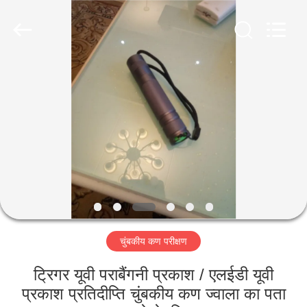
2026
HUATEC
GROUP
CORPORATION.
All
Rights
Reserved.
घर
उत्पादों
हमारे
बारे
में
चुंबकीय कण परीक्षण
कारखाना
भ्रमण
ट्रिगर यूवी पराबैंगनी प्रकाश / एलईडी यूवी
प्रकाश प्रतिदीप्ति चुंबकीय कण ज्वाला का पता