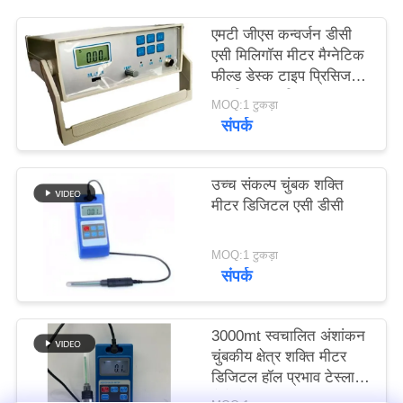
PRIVACY
एमटी जीएस कन्वर्जन डीसी
POLICY
एसी मिलिगॉस मीटर मैग्नेटिक
फील्ड डेस्क टाइप प्रिसिजन
एचजीएस-20सी
MOQ:1 टुकड़ा
संपर्क
उच्च संकल्प चुंबक शक्ति
मीटर डिजिटल एसी डीसी
MOQ:1 टुकड़ा
संपर्क
3000mt स्वचालित अंशांकन
चुंबकीय क्षेत्र शक्ति मीटर
डिजिटल हॉल प्रभाव टेस्ला
मैग्नेटोमीटर Hgs-106