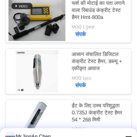
फर्श की मोटाई का पता लगाने
PRIVACY
वाला रिबाउंड कंक्रीट टेस्ट
POLICY
हैमर Hmt-800a
MOQ:1 टुकड़ा
संपर्क
आसान संचालित डिजिटल
कंक्रीट टेस्ट हैमर, डब्ल्यू +
एकीकृत आवाज
MOQ:1pcs
संपर्क
ईंट के लिए उच्च परिशुद्धता
0.735J कंक्रीट टेस्ट हैमर
54 * 268 मिमी
MOQ:1pcs
संपर्क
Mr.JingAn Chen