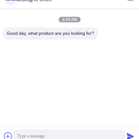
2:53 AM
लोकप्रिय श्रेणियां
सभी
Good day, what product are you looking for?
अल्ट्रासोनिक दोष डिटेक्टर
अल्ट्रासोनिक मोटाई गेज
कोटिंग की मोटाई गेज
पोर्टेबल कठोरता परीक्षक
एक्स-रे फ्लो डिटेक्टर
एक्स-रे पाइपलाइन क्रॉलर
हॉलिडे डिटेक्टर
चुंबकीय कण परीक्षण
सदस्यता लें