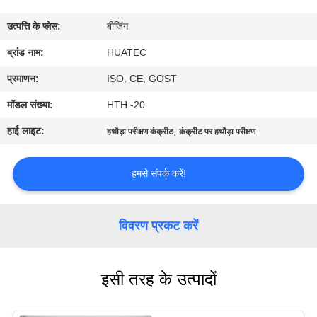
गुणवत्ता
उत्पत्ति के प्लेस:
बीजिंग
नियंत्रण
ब्रांड नाम:
HUATEC
संपर्क
प्रमाणन:
ISO, CE, GOST
करें
मॉडल संख्या:
HTH -20
हाई लाइट:
,
हथौड़ा परीक्षण कंक्रीट
कंक्रीट पर हथौड़ा परीक्षण
एक
उद्धरण
हमसे संपर्क करें!
की
विनती
विवरण प्रकट करें
करे
इसी तरह के उत्पादों
साइटमैप