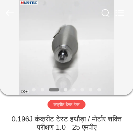
2026
HUATEC
GROUP
CORPORATION.
All
Rights
Reserved.
घर
उत्पादों
हमारे
बारे
में
कंक्रीट टेस्ट हैमर
कारखाना
भ्रमण
0.196J कंक्रीट टेस्ट हथौड़ा / मोर्टार शक्ति
परीक्षण 1.0 - 25 एमपीए