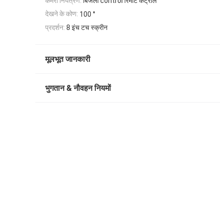
कैमरा नियंत्रण:
बिजली control रिमोट कंट्रोल
देखने के कोण:
100 °
प्रदर्शन:
8 इंच टच स्क्रीन
मूलभूत जानकारी
भुगतान & नौवहन नियमों