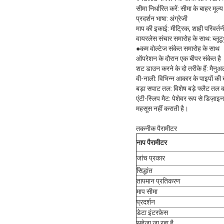
सीमा निर्धारित करें: सीमा के बाहर मूल
प्रदर्शन भाषा: अंग्रेजी
माप की इकाई: मीट्रिक, शाही परिवर्त
वायरलेस संचार समारोह के साथ: ब्लूट
●कम वोल्टेज संकेत समारोह के साथ
ऑपरेशन के दौरान एक बीपर संकेत है
शट डाउन करने के दो तरीके हैं: म
वी-नाली: विभिन्न आकार के पाइपों क
बड़ा सपाट तल: विशेष बड़े फ्लैट तल
एंटी-स्लिप मैट: पेशेवर रूप से डिज़
महसूस नहीं कराती है।
तकनीक पैरामीटर
नाप
पैरामीटर
जांच प्रकार
सिद्धांत
तापमान प्रतिकरण
माप सीमा
प्रदर्शन
डेटा इंटरफ़ेस
सहेजा जा रहा है