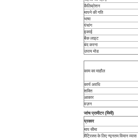
कैलिब्रेशन
मापने की गति
भाषा
पंचांग
इकाई
बैक लाइट
बंद करना
उपाय मोड
काम का माहौल
कार्य अवधि
शक्ति
आकार
वज़न
जांच प्रामीटर (मिमी)
प्रकार
माप सीमा
मैट्रिक्स के लिए न्यूनतम विमान व्यास