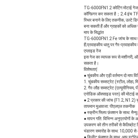
TG-6000FN1.2 कोटिंग मोटाई गेज नव
कॉन्फ़िगर कर सकता है；2.4 इंच TF
स्थिर बनाने के लिए तकनीक, उल्टे डिस्
बना सकती हैं और ग्राहकों को अधिक 
माप के सिद्धांत
TG-6000FN1.2 Fe जांच के साथ कोटिं
हैं;प्रवाहकीय धातु पर गैर-प्रवाहकीय
एप्लाइड रेंज
इस गेज का व्यापक रूप से मशीनरी, ऑटो
सकता है।
विशेषताएं
● चुंबकीय और एड़ी वर्तमान दो माप वि
1. चुंबकीय सब्सट्रेट (स्टील, लोहा, म
2. गैर-लौह सब्सट्रेट (एल्यूमीनियम,
एनोडिक ऑक्साइड परत) की मोटाई को
● 2 प्रकार की जांच (F1.2, N1.2) 
तापमान मुआवजा: पीएलएल तकनीक
● स्क्रीन फ्लिप फ़ंक्शन के साथ: मैन्
● मापन गति: विभिन्न अनुप्रयोगों के
उपकरण को तीन तरीकों से कैलिब्रेट क
भंडारण समारोह के साथ: 10,000 से 
● डिलीट फंक्शन के साथ: आप स्टोरेज 