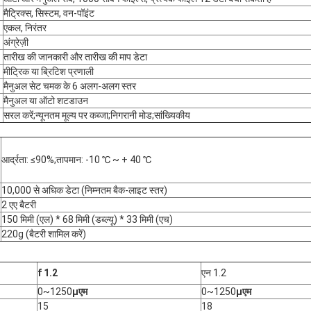
मैट्रिक्स, सिस्टम, वन-पॉइंट
एकल, निरंतर
अंग्रेज़ी
तारीख की जानकारी और तारीख की माप डेटा
मीट्रिक या ब्रिटिश प्रणाली
मैनुअल सेट चमक के 6 अलग-अलग स्तर
मैनुअल या ऑटो शटडाउन
सरल करें;न्यूनतम मूल्य पर कब्जा;निगरानी मोड;सांख्यिकीय
आर्द्रता: ≤90%;तापमान: -10 ℃ ~ + 40 ℃
10,000 से अधिक डेटा (निम्नतम बैक-लाइट स्तर)
2 एए बैटरी
150 मिमी (एल) * 68 मिमी (डब्ल्यू) * 33 मिमी (एच)
220g (बैटरी शामिल करें)
f 1.2
एन 1.2
0~1250
μ
एम
0~1250
μ
एम
15
18