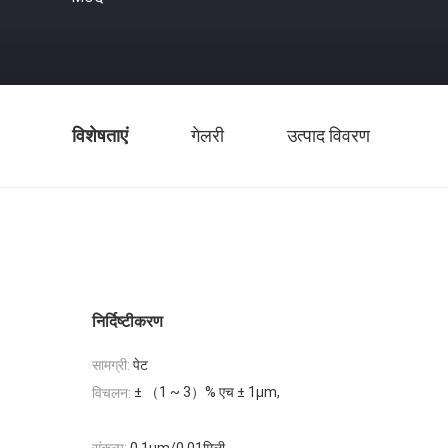
विशेषताएं
गेलरी
उत्पाद विवरण
निर्दिष्टीकरण
सामग्री:
पेट
± （1 ~ 3）% एच ± 1μm,
विचलन: