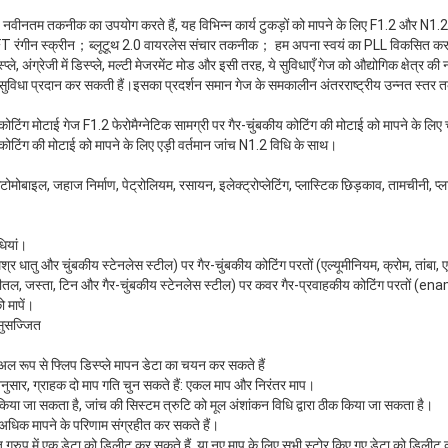
ीनतम तकनीक का उपयोग करते हैं, यह विभिन्न कार्य टुकड़ों को मापने के लिए F1.2 और N1.2 
T रंगीन स्क्रीन；ब्लूटूथ 2.0 वायरलेस संचार तकनीक； हम अपना स्वयं का PLL विकसित करते
प्ले, अंग्रेजी में डिस्प्ले, मल्टी मेजरमेंट मोड और इसी तरह, ये सुविधाएँ गेज को औद्योगिक क्षेत्
सुविधा प्रदान कर सकती हैं।इसका प्रदर्शन समान गेज के समकालीन अंतरराष्ट्रीय उन्नत स्तर त
ग मोटाई गेज F1.2 फेरोमैग्नेटिक सामग्री पर गैर-चुंबकीय कोटिंग की मोटाई को मापने के लिए 
 कोटिंग की मोटाई को मापने के लिए एड़ी वर्तमान जांच N1.2 विधि के साथ।
मोबाइल, जहाज निर्माण, पेट्रोलियम, रसायन, इलेक्ट्रोप्लेटिंग, प्लास्टिक छिड़काव, तामचीनी, प्
धियां।
िश्र धातु और चुंबकीय स्टेनलेस स्टील) पर गैर-चुंबकीय कोटिंग परतों (एल्यूमीनियम, क्रोम, तांबा, ए
 पीतल, जस्ता, टिन और गैर-चुंबकीय स्टेनलेस स्टील) पर कवर गैर-प्रवाहकीय कोटिंग परतों (enam
 मापें।
सुसज्जित
युअल रूप से फ्लिप डिस्प्ले मापन डेटा का चयन कर सकते हैं
 अनुसार, ग्राहक दो माप गति चुन सकते हैं: एकल माप और निरंतर माप।
िया जा सकता है, जांच की सिस्टम त्रुटि को मूल अंशांकन विधि द्वारा ठीक किया जा सकता है।
अधिक मापने के परिणाम संग्रहीत कर सकते हैं।
ग्रुप में एक डेटा को डिलीट कर सकते हैं, या नए माप के लिए सभी स्टोर किए गए डेटा को डिलीट 