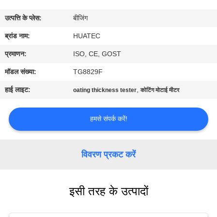
गुणवत्ता
उत्पत्ति के प्लेस:
बीजिंग
नियंत्रण
ब्रांड नाम:
HUATEC
संपर्क
प्रमाणन:
ISO, CE, GOST
करें
मॉडल संख्या:
TG8829F
हाई लाइट:
,
oating thickness tester
कोटिंग मोटाई मीटर
एक
उद्धरण
हमसे संपर्क करें!
की
विनती
विवरण प्रकट करें
करे
इसी तरह के उत्पादों
साइटमैप