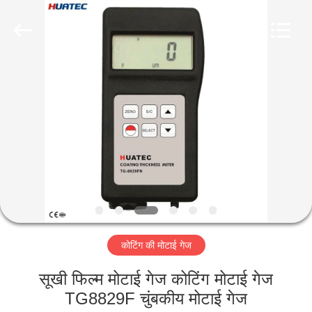
2026
HUATEC
GROUP
CORPORATION.
All
Rights
Reserved.
घर
उत्पादों
हमारे
बारे
में
कोटिंग की मोटाई गेज
कारखाना
भ्रमण
सूखी फिल्म मोटाई गेज कोटिंग मोटाई गेज
TG8829F चुंबकीय मोटाई गेज