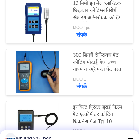
13 मिमी इनामेल प्लास्टिक
PRIVACY
छिड़काव कोटिंग्स विरोधी
POLICY
संक्षारण अग्निरोधक कोटिंग
मोटाई गेज TG-6008
MOQ:1pc
संपर्क
300 डिग्री सेल्सियस पेंट
कोटिंग मोटाई गेज उच्च
तापमान स्प्रे परत पेंट परत
MOQ:1
संपर्क
इनबिल्ट प्रिंटर ड्राई फिल्म
पेंट एल्कोमीटर कोटिंग
थिकनेस गेज Tg110
MOQ:1 टुकड़ा
संपर्क
Mr.JingAn Chen