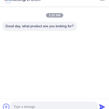
2:32 AM
लोकप्रिय श्रेणियां
सभी
Good day, what product are you looking for?
अल्ट्रासोनिक दोष डिटेक्टर
अल्ट्रासोनिक मोटाई गेज
कोटिंग की मोटाई गेज
पोर्टेबल कठोरता परीक्षक
एक्स-रे फ्लो डिटेक्टर
एक्स-रे पाइपलाइन क्रॉलर
हॉलिडे डिटेक्टर
चुंबकीय कण परीक्षण
सदस्यता लें