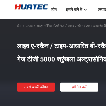
होम
हमारे बारे में
उत्पा
होम
/
उत्पाद
/
अल्ट्रासोनिक मोटाई गेज
/
लाइव ए-स्कैन / टाइम-आधारित बी-
लाइव ए-स्कैन / टाइम-आधारित बी-स्कै
गेज टीजी 5000 श्रृंखला अल्ट्रासोनि
सबसे अच्छी कीमत
हमें मेल करें