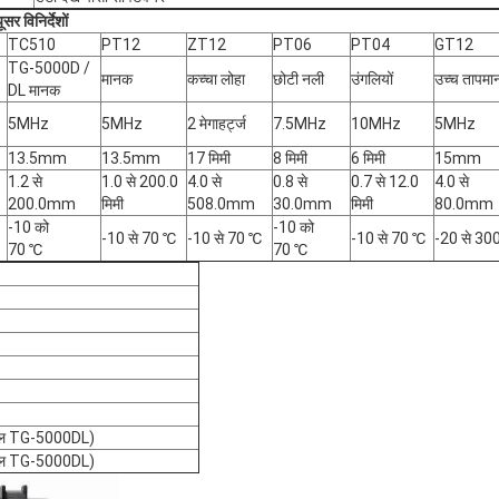
र विनिर्देशों
TC510
PT12
ZT12
PT06
PT04
GT12
TG-5000D /
मानक
कच्चा लोहा
छोटी नली
उंगलियों
उच्च तापमा
DL मानक
5MHz
5MHz
2 मेगाहर्ट्ज
7.5MHz
10MHz
5MHz
13.5mm
13.5mm
17 मिमी
8 मिमी
6 मिमी
15mm
1.2 से
1.0 से 200.0
4.0 से
0.8 से
0.7 से 12.0
4.0 से
200.0mm
मिमी
508.0mm
30.0mm
मिमी
80.0mm
-10 को
-10 को
-10 से 70 ℃
-10 से 70 ℃
-10 से 70 ℃
-20 से 30
70 ℃
70 ℃
वल TG-5000DL)
वल TG-5000DL)