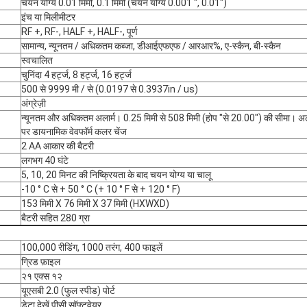
चयन योग्य 0.01 मिमी, 0.1 मिमी (चयन योग्य 0.001 ", 0.01")
इंच या मिलीमीटर
RF +, RF-, HALF +, HALF-, पूर्ण
सामान्य, न्यूनतम / अधिकतम कब्जा, डीआईएफएफ / आरआर%, ए-स्कैन, बी-स्कैन
स्वचालित
चुनिंदा 4 हर्ट्ज, 8 हर्ट्ज, 16 हर्ट्ज
500 से 9999 मी / से (0.0197 से 0.3937in / us)
अंग्रेज़ी
न्यूनतम और अधिकतम अलार्म। 0.25 मिमी से 508 मिमी (होप "से 20.00") की सीमा। अला
पर डायनामिक वेवफॉर्म कलर चेंज
2 AA आकार की बैटरी
लगभग 40 घंटे
5, 10, 20 मिनट की निष्क्रियता के बाद चयन योग्य या चालू
-10 ° C से + 50 ° C (+ 10 ° F से + 120 ° F)
153 मिमी X 76 मिमी X 37 मिमी (HXWXD)
बैटरी सहित 280 ग्रा
100,000 रीडिंग, 1000 तरंग, 400 फाइलें
ग्रिड फ़ाइल
२१ एक्स १२
यूएसबी 2.0 (फुल स्पीड) पोर्ट
डेटा देखें पीसी सॉफ्टवेयर