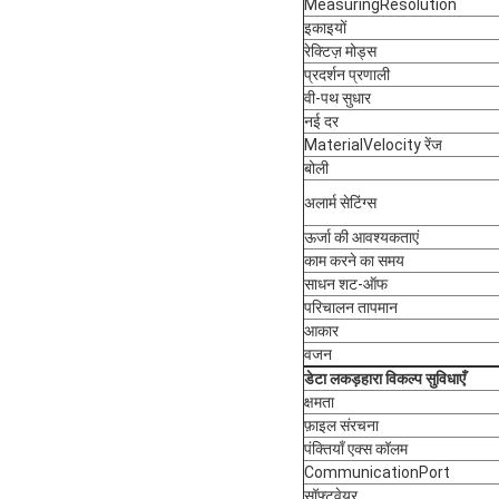
MeasuringResolution
इकाइयों
रेक्टिज़ मोड्स
प्रदर्शन प्रणाली
वी-पथ सुधार
नई दर
MaterialVelocity रेंज
बोली
अलार्म सेटिंग्स
ऊर्जा की आवश्यकताएं
काम करने का समय
साधन शट-ऑफ
परिचालन तापमान
आकार
वजन
डेटा लकड़हारा विकल्प सुविधाएँ
क्षमता
फ़ाइल संरचना
पंक्तियाँ एक्स कॉलम
CommunicationPort
सॉफ्टवेयर