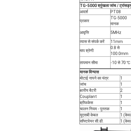
TG-5000 श्रृंखला जांच / ट्रांसड्यूस
आदर्श
PT08
TG-5000
प्रकार
मानक
आवृत्ति
5MHz
व्यास से संपर्क करें
11mm
0.8 से
माप श्रेणी
100.0mm
तापमान सीमा
-10 से 70 ℃
मानक विन्यास
मोटाई नापने का यंत्र
1
जांच
1
क्षारीय बैटरी
2
Couplant
1
ब्रीफकेस
1
चालन नियम - पुस्तक
1
यूएसबी केबल
1 (के
सॉफ्टवेयर सी.डी.
1 (के