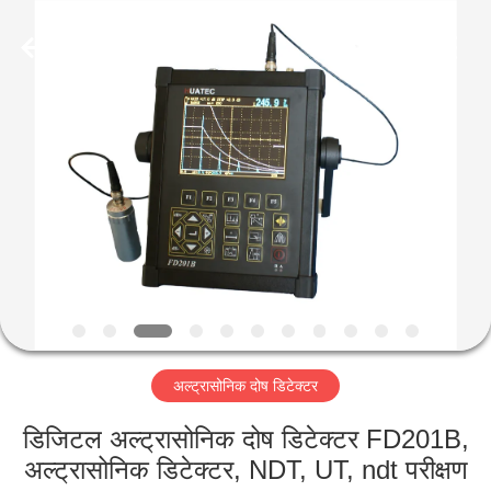
2026
HUATEC
GROUP
CORPORATION.
All
Rights
Reserved.
घर
उत्पादों
हमारे
बारे
में
अल्ट्रासोनिक दोष डिटेक्टर
कारखाना
भ्रमण
डिजिटल अल्ट्रासोनिक दोष डिटेक्टर FD201B,
अल्ट्रासोनिक डिटेक्टर, NDT, UT, ndt परीक्षण