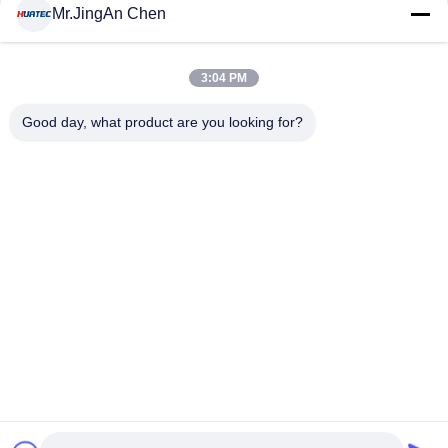
संपर्क
Mr.JingAn Chen
3:04 PM
लोकप्रिय श्रेणियां
सभी
Good day, what product are you looking for?
अल्ट्रासोनिक दोष डिटेक्टर
अल्ट्रासोनिक मोटाई गेज
कोटिंग की मोटाई गेज
पोर्टेबल कठोरता परीक्षक
एक्स-रे फ्लो डिटेक्टर
एक्स-रे पाइपलाइन क्रॉलर
हॉलिडे डिटेक्टर
चुंबकीय कण परीक्षण
सदस्यता लें