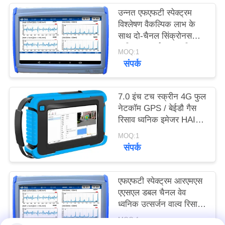
PRIVACY
उन्नत एफएफटी स्पेक्ट्रम
विश्लेषण वैकल्पिक लाभ के
POLICY
साथ दो-चैनल सिंक्रोनस
ध्वनिक उत्सर्जन वाल्व रिसाव
MOQ:1
डिटेक्टर
संपर्क
7.0 इंच टच स्क्रीन 4G फुल
नेटकॉम GPS / बेईडौ गैस
रिसाव ध्वनिक इमेजर HAI-
100
MOQ:1
संपर्क
एफएफटी स्पेक्ट्रम आरएमएस
एएसएल डबल चैनल वेव
ध्वनिक उत्सर्जन वाल्व रिसाव
डिटेक्टर
MOQ:1