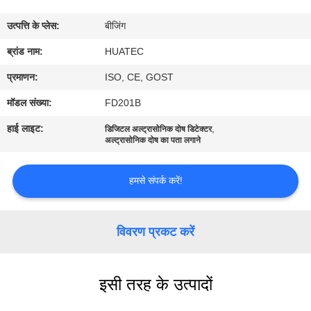
गुणवत्ता
उत्पत्ति के प्लेस:
बीजिंग
नियंत्रण
ब्रांड नाम:
HUATEC
संपर्क
प्रमाणन:
ISO, CE, GOST
करें
मॉडल संख्या:
FD201B
हाई लाइट:
,
डिजिटल अल्ट्रासोनिक दोष डिटेक्टर
एक
अल्ट्रासोनिक दोष का पता लगाने
उद्धरण
हमसे संपर्क करें!
की
विनती
विवरण प्रकट करें
करे
साइटमैप
इसी तरह के उत्पादों