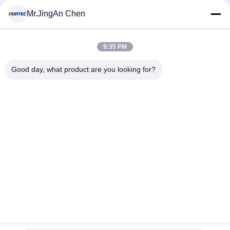
MOQ:1 टुकड़ा
संपर्क
Mr.JingAn Chen
9:35 PM
लोकप्रिय श्रेणियां
सभी
Good day, what product are you looking for?
अल्ट्रासोनिक दोष डिटेक्टर
अल्ट्रासोनिक मोटाई गेज
कोटिंग की मोटाई गेज
पोर्टेबल कठोरता परीक्षक
एक्स-रे फ्लो डिटेक्टर
एक्स-रे पाइपलाइन क्रॉलर
हॉलिडे डिटेक्टर
चुंबकीय कण परीक्षण
सदस्यता लें