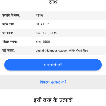
साथ
गुणवत्ता
नियंत्रण
उत्पत्ति के प्लेस:
बीजिंग
ब्रांड नाम:
HUATEC
संपर्क
करें
प्रमाणन:
ISO, CE, GOST
मॉडल संख्या:
टीजी 1900
एक
हाई लाइट:
,
digital thickness gauge
कोटिंग मोटाई मीटर
उद्धरण
की
हमसे संपर्क करें!
विनती
करे
विवरण प्रकट करें
साइटमैप
इसी तरह के उत्पादों