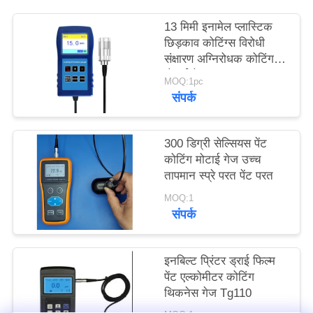
PRIVACY
13 मिमी इनामेल प्लास्टिक
POLICY
छिड़काव कोटिंग्स विरोधी
संक्षारण अग्निरोधक कोटिंग
मोटाई गेज TG-6008
MOQ:1pc
संपर्क
300 डिग्री सेल्सियस पेंट
कोटिंग मोटाई गेज उच्च
तापमान स्प्रे परत पेंट परत
MOQ:1
संपर्क
इनबिल्ट प्रिंटर ड्राई फिल्म
पेंट एल्कोमीटर कोटिंग
थिकनेस गेज Tg110