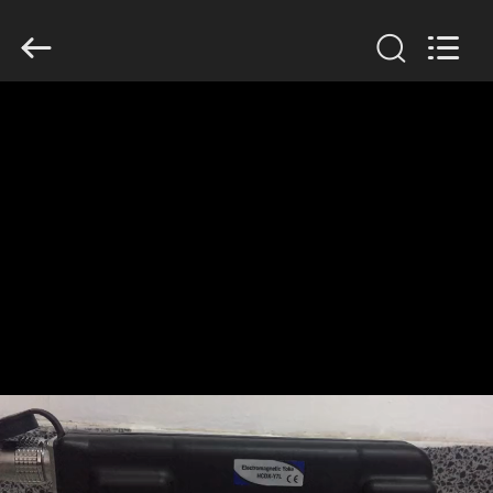
2026
HUATEC
GROUP
CORPORATION.
All
Rights
Reserved.
घर
उत्पादों
हमारे
बारे
में
कारखाना
भ्रमण