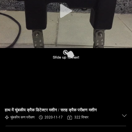
गुणवत्ता
नियंत्रण
संपर्क
करें
एक
उद्धरण
की
विनती
करे
हाथ में चुंबकीय क्रैक डिटेक्टर मशीन / सतह क्रैक परीक्षण मशीन
चुंबकीय कण परीक्षण
2020-11-17
322 विचार
साइटमैप