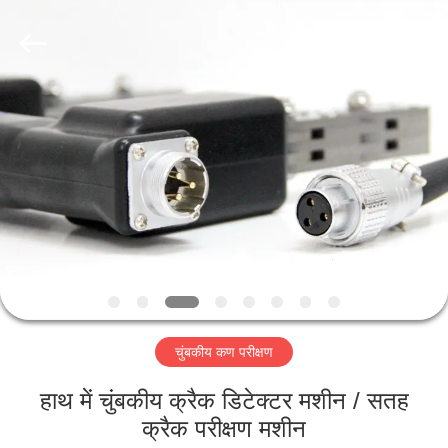
2026
HUATEC
GROUP
CORPORATION.
All
Rights
Reserved.
घर
उत्पादों
हमारे
बारे
में
चुंबकीय कण परीक्षण
कारखाना
भ्रमण
हाथ में चुंबकीय क्रैक डिटेक्टर मशीन / सतह
क्रैक परीक्षण मशीन