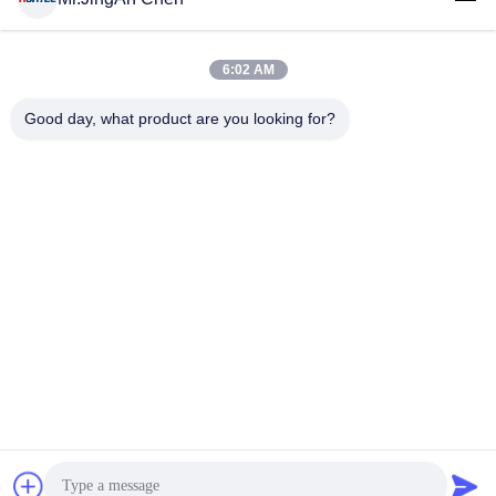
6:02 AM
लोकप्रिय श्रेणियां
सभी
Good day, what product are you looking for?
अल्ट्रासोनिक दोष डिटेक्टर
अल्ट्रासोनिक मोटाई गेज
कोटिंग की मोटाई गेज
पोर्टेबल कठोरता परीक्षक
एक्स-रे फ्लो डिटेक्टर
एक्स-रे पाइपलाइन क्रॉलर
हॉलिडे डिटेक्टर
चुंबकीय कण परीक्षण
सदस्यता लें