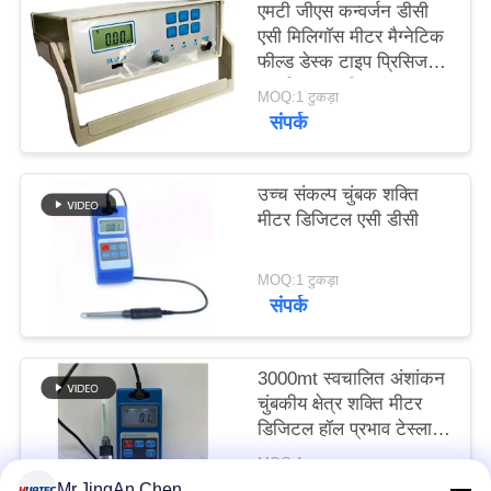
एमटी जीएस कन्वर्जन डीसी
PRIVACY
एसी मिलिगॉस मीटर मैग्नेटिक
POLICY
फील्ड डेस्क टाइप प्रिसिजन
एचजीएस-20सी
MOQ:1 टुकड़ा
संपर्क
उच्च संकल्प चुंबक शक्ति
मीटर डिजिटल एसी डीसी
MOQ:1 टुकड़ा
संपर्क
3000mt स्वचालित अंशांकन
चुंबकीय क्षेत्र शक्ति मीटर
डिजिटल हॉल प्रभाव टेस्ला
मैग्नेटोमीटर Hgs-106
MOQ:1 टुकड़ा
संपर्क
Mr.JingAn Chen