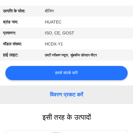
गुणवत्ता
उत्पत्ति के प्लेस:
बीजिंग
नियंत्रण
ब्रांड नाम:
HUATEC
संपर्क
प्रमाणन:
ISO, CE, GOST
करें
मॉडल संख्या:
HCDX-Y1
हाई लाइट:
,
एमटी परीक्षण नमूना
चुंबकीय ज़ोरदार मीटर
एक
उद्धरण
हमसे संपर्क करें!
की
विनती
विवरण प्रकट करें
करे
इसी तरह के उत्पादों
साइटमैप