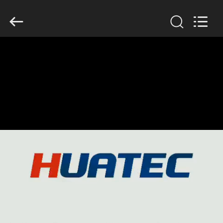
2026
HUATEC
GROUP
CORPORATION.
All
Rights
Reserved.
घर
उत्पादों
हमारे
बारे
में
कारखाना
भ्रमण