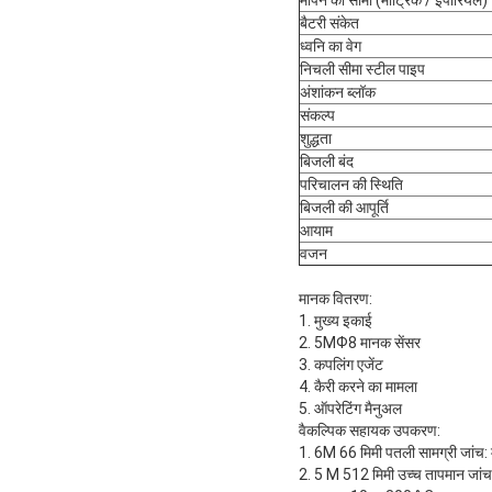
बैटरी संकेत
ध्वनि का वेग
निचली सीमा स्टील पाइप
अंशांकन ब्लॉक
संकल्प
शुद्धता
बिजली बंद
परिचालन की स्थिति
बिजली की आपूर्ति
आयाम
वजन
मानक वितरण:
1. मुख्य इकाई
2. 5MФ8 मानक सेंसर
3. कपलिंग एजेंट
4. कैरी करने का मामला
5. ऑपरेटिंग मैनुअल
वैकल्पिक सहायक उपकरण:
1. 6M 66 मिमी पतली सामग्री जांच: 
2. 5 M 512 मिमी उच्च तापमान जांच: