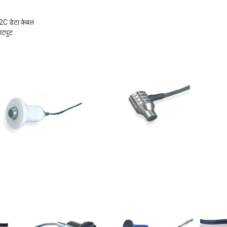
2C डेटा केबल
उटपुट