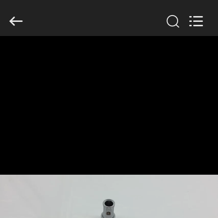
2026
HUATEC
GROUP
CORPORATION.
All
Rights
Reserved.
घर
उत्पादों
हमारे
बारे
में
कारखाना
भ्रमण