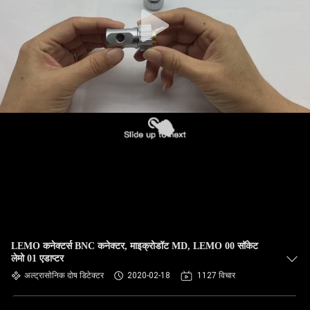
गुणवत्ता
नियंत्रण
संपर्क
करें
एक
उद्धरण
की
विनती
करे
LEMO कनेक्टर्स BNC कनेक्टर, माइक्रोडॉट MD, LEMO 00 सॉकेट
लेमो 01 एडाप्टर
अल्ट्रासोनिक दोष डिटेक्टर
2020-02-18
1127 विचार
साइटमैप