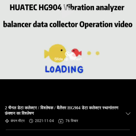
गुणवत्ता
नियंत्रण
संपर्क
करें
एक
उद्धरण
की
विनती
करे
2 चैनल डेटा कलेक्टर / विश्लेषक / बैलेंसर HG904 डेटा कलेक्टर स्थानांतरण
फ़ंक्शन का विश्लेषण
कंपन मीटर
2021-11-04
76 विचार
साइटमैप