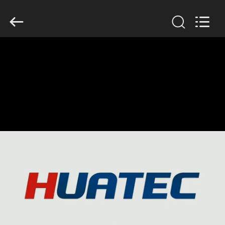
2026
HUATEC
GROUP
CORPORATION.
All
Rights
Reserved.
घर
उत्पादों
हमारे
बारे
में
कारखाना
भ्रमण