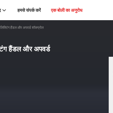
द
हमसे संपर्क करें
एक बोली का अनुरोध
िफ़्टिंग हैंडल और अपवर्ड शॉकप्रोल
िंग हैंडल और अपवर्ड