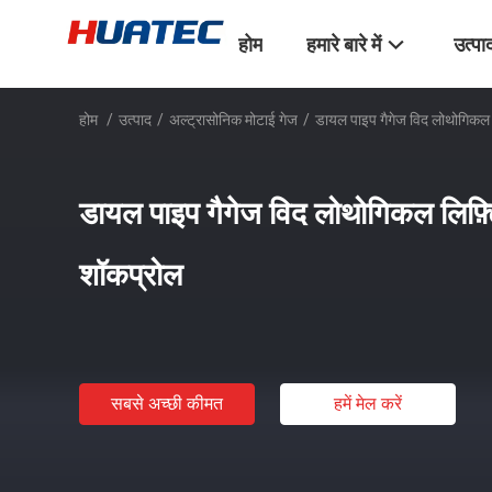
होम
हमारे बारे में
उत्पा
होम
/
उत्पाद
/
अल्ट्रासोनिक मोटाई गेज
/
डायल पाइप गैगेज विद लोथोगिकल ल
डायल पाइप गैगेज विद लोथोगिकल लिफ़्ट
शॉकप्रोल
सबसे अच्छी कीमत
हमें मेल करें