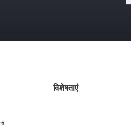
विशेषताएं
 से