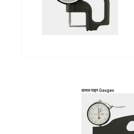
डायल पाइप Gauges