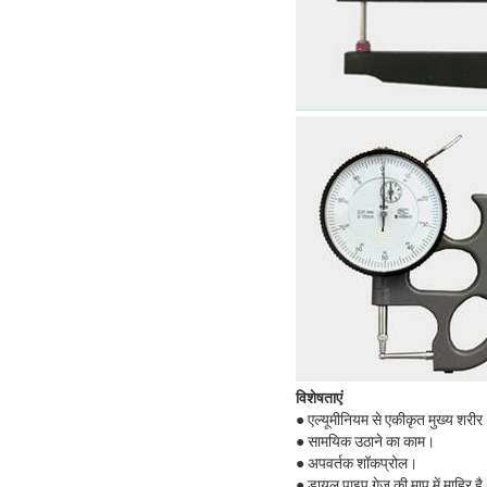
विशेषताएं
● एल्यूमीनियम से एकीकृत मुख्य शरीर
● सामयिक उठाने का काम।
● अपवर्तक शॉकप्रोल।
● डायल पाइप गेज की माप में माहिर है