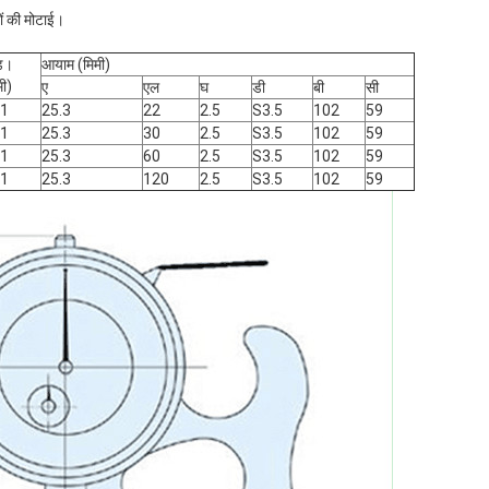
टों की मोटाई।
ैड।
आयाम (मिमी)
मी)
ए
एल
घ
डी
बी
सी
01
25.3
22
2.5
S3.5
102
59
01
25.3
30
2.5
S3.5
102
59
01
25.3
60
2.5
S3.5
102
59
01
25.3
120
2.5
S3.5
102
59