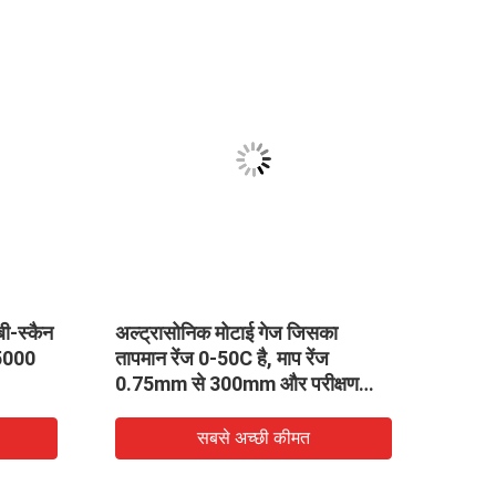
VID
ी-स्कैन
अल्ट्रासोनिक मोटाई गेज जिसका
0.75-
 5000
तापमान रेंज 0-50C है, माप रेंज
मोटाई 
0.75mm से 300mm और परीक्षण
गहराई 120mm है
सबसे अच्छी कीमत