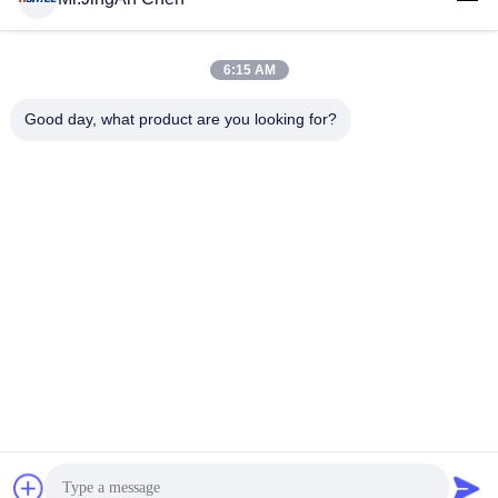
6:15 AM
लोकप्रिय श्रेणियां
सभी
Good day, what product are you looking for?
अल्ट्रासोनिक दोष डिटेक्टर
अल्ट्रासोनिक मोटाई गेज
कोटिंग की मोटाई गेज
पोर्टेबल कठोरता परीक्षक
एक्स-रे फ्लो डिटेक्टर
एक्स-रे पाइपलाइन क्रॉलर
हॉलिडे डिटेक्टर
चुंबकीय कण परीक्षण
सदस्यता लें