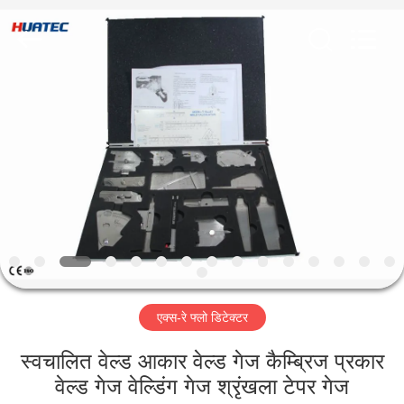
2026
HUATEC
GROUP
CORPORATION.
All
Rights
Reserved.
घर
उत्पादों
हमारे
बारे
में
एक्स-रे फ्लो डिटेक्टर
कारखाना
भ्रमण
स्वचालित वेल्ड आकार वेल्ड गेज कैम्ब्रिज प्रकार
वेल्ड गेज वेल्डिंग गेज श्रृंखला टेपर गेज