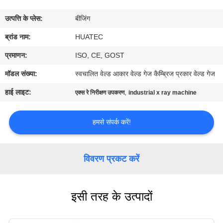
गुणवत्ता
उत्पत्ति के प्लेस:
बीजिंग
नियंत्रण
ब्रांड नाम:
HUATEC
संपर्क
प्रमाणन:
ISO, CE, GOST
करें
मॉडल संख्या:
स्वचालित वेल्ड आकार वेल्ड गेज कैम्ब्रिज प्रकार वेल्ड गेज
हाई लाइट:
,
एक्स रे निरीक्षण उपकरण
industrial x ray machine
एक
उद्धरण
हमसे संपर्क करें!
की
विनती
विवरण प्रकट करें
करे
इसी तरह के उत्पादों
साइटमैप