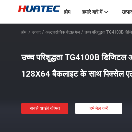
होम
हमारे बारे में
उत्पा
होम
/
उत्पाद
/
अल्ट्रासोनिक मोटाई गेज
/
उच्च परिशुद्धता TG4100B डिजि
उच्च परिशुद्धता TG4100B डिजिटल अल
128X64 बैकलाइट के साथ पिक्सेल ए
सबसे अच्छी कीमत
हमें मेल करें