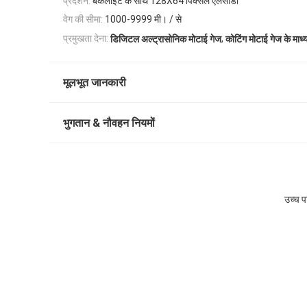
प्रदर्शन:
बैकलाइट के साथ 128X64 पिक्सेल एलसीडी
वेग की सीमा:
1000-9999 मी। / से
,
प्रमुखता देना:
डिजिटल अल्ट्रासोनिक मोटाई गेज
कोटिंग मोटाई गेज के माध्
मूलभूत जानकारी
भुगतान & नौवहन नियमों
उच्च 