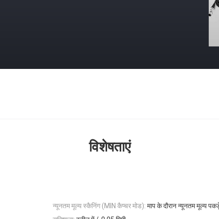
विशेषताएं
न्यूनतम मूल्य स्कैनिंग (MIN कैप्चर मोड):
माप के दौरान न्यूनतम मूल्य पकड़े