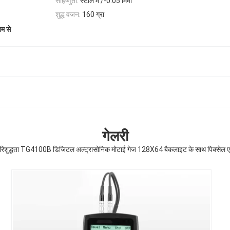
सहिष्णुता:
स्टील में /-0.05 मिमी
शुद्ध वजन:
160 ग्रा
यम से
गेलरी
परिशुद्धता TG4100B डिजिटल अल्ट्रासोनिक मोटाई गेज 128X64 बैकलाइट के साथ पिक्सेल 