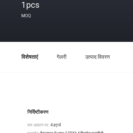
1pcs
MOQ
विशेषताएं
गेलरी
उत्पाद विवरण
निर्दिष्टीकरण
माप अद्यतन दर:
4 हर्ट्ज