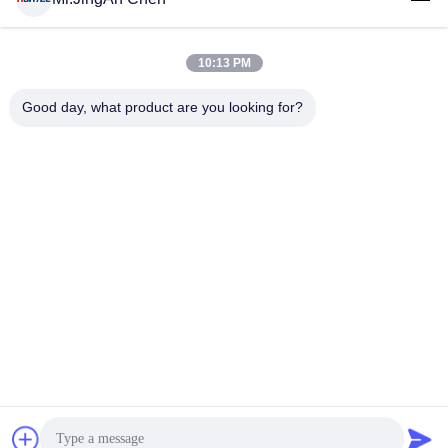
10:13 PM
लोकप्रिय श्रेणियां
सभी
Good day, what product are you looking for?
अल्ट्रासोनिक दोष डिटेक्टर
अल्ट्रासोनिक मोटाई गेज
कोटिंग की मोटाई गेज
पोर्टेबल कठोरता परीक्षक
एक्स-रे फ्लो डिटेक्टर
एक्स-रे पाइपलाइन क्रॉलर
हॉलिडे डिटेक्टर
चुंबकीय कण परीक्षण
सदस्यता लें