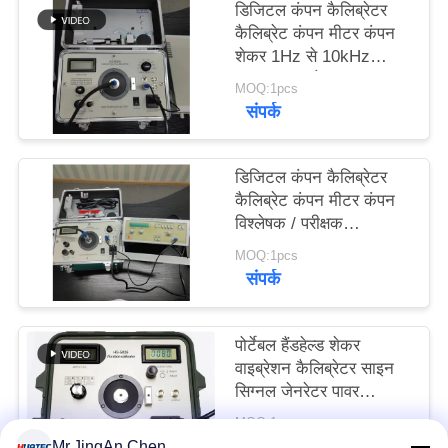
डिजिटल कंपन कैलिब्रेटर
PRIVACY
कैलिब्रेट कंपन मीटर कंपन
POLICY
शेकर 1Hz से 10kHz
लगातार समायोज्य HG-
MOQ:1pcs
5020i
संपर्क
डिजिटल कंपन कैलिब्रेटर
कैलिब्रेट कंपन मीटर कंपन
विश्लेषक / परीक्षक
ISO10816 HG-5020i
MOQ:1pcs
संपर्क
पोर्टेबल हैंडहेल्ड शेकर
वाइब्रेशन कैलिब्रेटर साइन
सिग्नल जेनरेटर पावर
एम्पलीफायर
MOQ:1 टुकड़ा
संपर्क
Mr.JingAn Chen