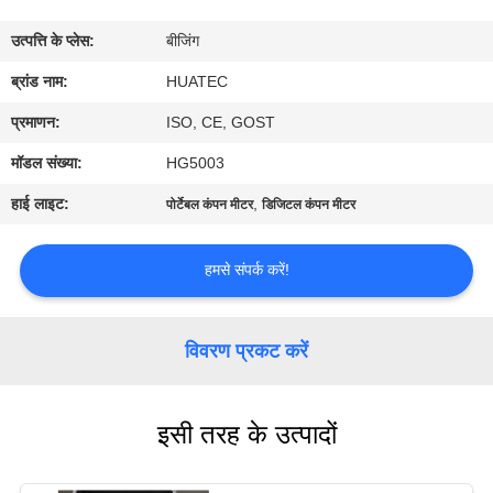
गुणवत्ता
उत्पत्ति के प्लेस:
बीजिंग
नियंत्रण
ब्रांड नाम:
HUATEC
संपर्क
प्रमाणन:
ISO, CE, GOST
करें
मॉडल संख्या:
HG5003
हाई लाइट:
,
पोर्टेबल कंपन मीटर
डिजिटल कंपन मीटर
एक
उद्धरण
हमसे संपर्क करें!
की
विनती
विवरण प्रकट करें
करे
इसी तरह के उत्पादों
साइटमैप