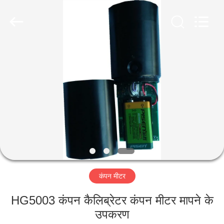
2026
HUATEC
GROUP
CORPORATION.
All
Rights
Reserved.
घर
उत्पादों
हमारे
बारे
में
कंपन मीटर
कारखाना
भ्रमण
HG5003 कंपन कैलिब्रेटर कंपन मीटर मापने के
उपकरण