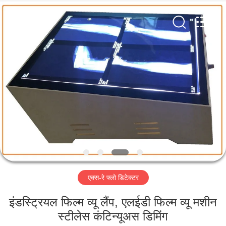
2026
HUATEC
GROUP
CORPORATION.
All
Rights
Reserved.
घर
उत्पादों
हमारे
बारे
में
एक्स-रे फ्लो डिटेक्टर
कारखाना
भ्रमण
इंडस्ट्रियल फिल्म व्यू लैंप, एलईडी फिल्म व्यू मशीन
स्टीलेस कंटिन्यूअस डिमिंग