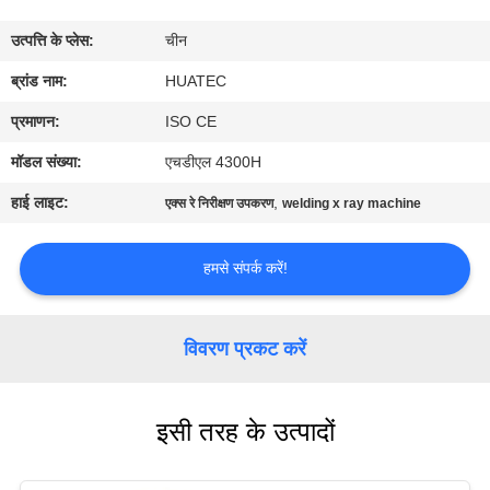
गुणवत्ता
उत्पत्ति के प्लेस:
चीन
नियंत्रण
ब्रांड नाम:
HUATEC
संपर्क
प्रमाणन:
ISO CE
करें
मॉडल संख्या:
एचडीएल 4300H
हाई लाइट:
,
एक्स रे निरीक्षण उपकरण
welding x ray machine
एक
उद्धरण
हमसे संपर्क करें!
की
विनती
विवरण प्रकट करें
करे
इसी तरह के उत्पादों
साइटमैप