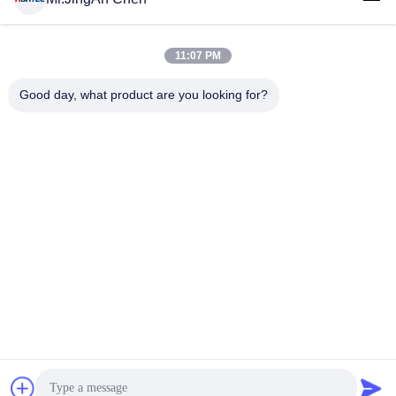
11:07 PM
लोकप्रिय श्रेणियां
सभी
Good day, what product are you looking for?
अल्ट्रासोनिक दोष डिटेक्टर
अल्ट्रासोनिक मोटाई गेज
कोटिंग की मोटाई गेज
पोर्टेबल कठोरता परीक्षक
एक्स-रे फ्लो डिटेक्टर
एक्स-रे पाइपलाइन क्रॉलर
हॉलिडे डिटेक्टर
चुंबकीय कण परीक्षण
सदस्यता लें