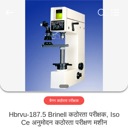
2026
HUATEC
GROUP
CORPORATION.
All
Rights
Reserved.
घर
उत्पादों
हमारे
बारे
में
बैगन कठोरता परीक्षक
कारखाना
भ्रमण
Hbrvu-187.5 Brinell कठोरता परीक्षक, Iso
Ce अनुमोदन कठोरता परीक्षण मशीन