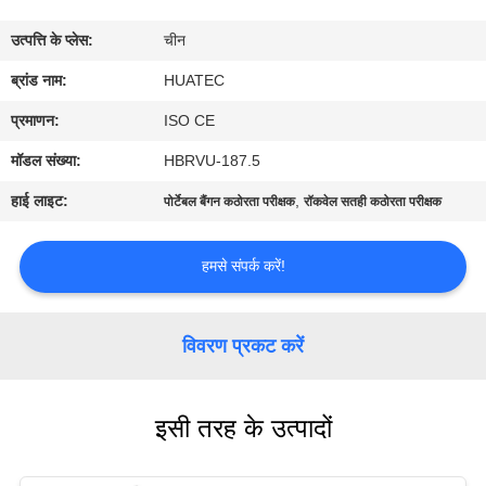
गुणवत्ता
उत्पत्ति के प्लेस:
चीन
नियंत्रण
ब्रांड नाम:
HUATEC
संपर्क
प्रमाणन:
ISO CE
करें
मॉडल संख्या:
HBRVU-187.5
हाई लाइट:
,
पोर्टेबल बैंगन कठोरता परीक्षक
रॉकवेल सतही कठोरता परीक्षक
एक
उद्धरण
हमसे संपर्क करें!
की
विनती
विवरण प्रकट करें
करे
इसी तरह के उत्पादों
साइटमैप