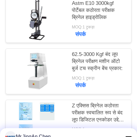
Astm E10 3000kgf
PRIVACY
पोर्टेबल कठोरता परीक्षक
POLICY
ब्रिनेल हाइड्रोलिक
MOQ:1 टुकड़ा
संपर्क
62.5-3000 Kgf बंद लूप
ब्रिनेल परीक्षण मशीन ऑटो
बुर्ज टच स्क्रीन बेंच प्रकार:
MOQ:1 टुकड़ा
संपर्क
Z एक्सिस ब्रिनेल कठोरता
परीक्षक स्वचालित रूप से बंद
लूप डिजिटल एनकोडर उद्देश्य
पर ध्यान केंद्रित करता है:
MOQ:1 टुकड़ा
संपर्क
Mr.JingAn Chen