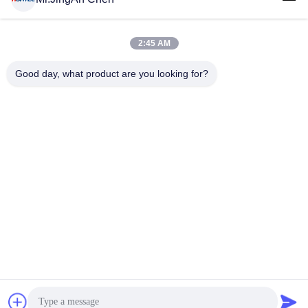
2:45 AM
लोकप्रिय श्रेणियां
सभी
Good day, what product are you looking for?
अल्ट्रासोनिक दोष डिटेक्टर
अल्ट्रासोनिक मोटाई गेज
कोटिंग की मोटाई गेज
पोर्टेबल कठोरता परीक्षक
एक्स-रे फ्लो डिटेक्टर
एक्स-रे पाइपलाइन क्रॉलर
हॉलिडे डिटेक्टर
चुंबकीय कण परीक्षण
सदस्यता लें