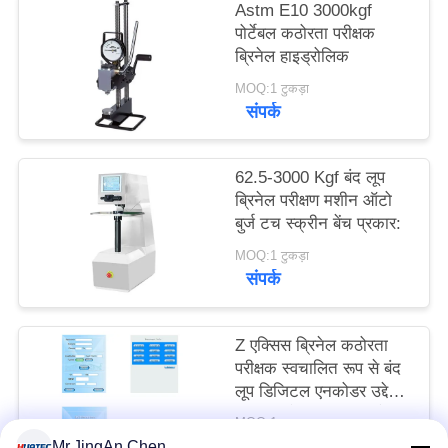
Astm E10 3000kgf
PRIVACY
पोर्टेबल कठोरता परीक्षक
POLICY
ब्रिनेल हाइड्रोलिक
MOQ:1 टुकड़ा
संपर्क
62.5-3000 Kgf बंद लूप
ब्रिनेल परीक्षण मशीन ऑटो
बुर्ज टच स्क्रीन बेंच प्रकार:
MOQ:1 टुकड़ा
संपर्क
Z एक्सिस ब्रिनेल कठोरता
परीक्षक स्वचालित रूप से बंद
लूप डिजिटल एनकोडर उद्देश्य
पर ध्यान केंद्रित करता है:
MOQ:1 टुकड़ा
संपर्क
Mr.JingAn Chen