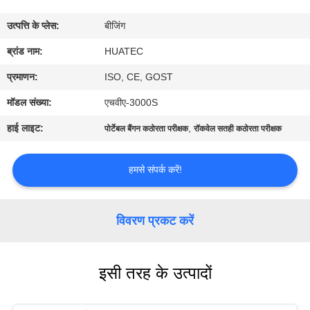
गुणवत्ता
उत्पत्ति के प्लेस:
बीजिंग
नियंत्रण
ब्रांड नाम:
HUATEC
संपर्क
प्रमाणन:
ISO, CE, GOST
करें
मॉडल संख्या:
एचवीए-3000S
हाई लाइट:
,
पोर्टेबल बैंगन कठोरता परीक्षक
रॉकवेल सतही कठोरता परीक्षक
एक
उद्धरण
हमसे संपर्क करें!
की
विनती
विवरण प्रकट करें
करे
इसी तरह के उत्पादों
साइटमैप