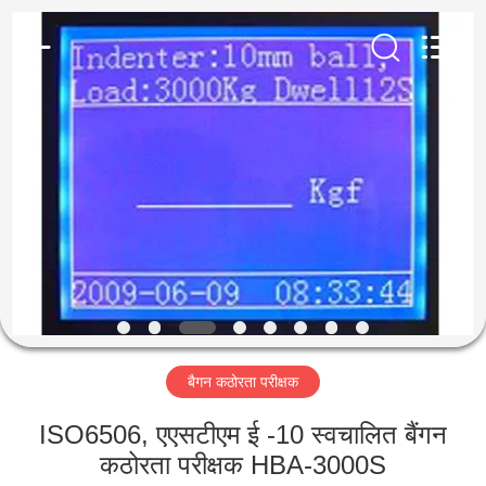
2026
HUATEC
GROUP
CORPORATION.
All
Rights
Reserved.
घर
उत्पादों
हमारे
बारे
में
बैगन कठोरता परीक्षक
कारखाना
भ्रमण
ISO6506, एएसटीएम ई -10 स्वचालित बैंगन
कठोरता परीक्षक HBA-3000S