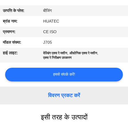
गुणवत्ता
उत्पत्ति के प्लेस:
बीजिंग
नियंत्रण
ब्रांड नाम:
HUATEC
संपर्क
प्रमाणन:
CE ISO
करें
मॉडल संख्या:
J705
हाई लाइट:
,
,
वेल्डिंग एक्स रे मशीन
औद्योगिक एक्स रे मशीन
एक
एक्स रे निरीक्षण उपकरण
उद्धरण
हमसे संपर्क करें!
की
विनती
विवरण प्रकट करें
करे
साइटमैप
इसी तरह के उत्पादों