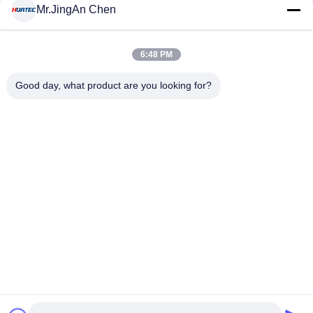
संपर्क
Mr.JingAn Chen
6:48 PM
लोकप्रिय श्रेणियां
सभी
Good day, what product are you looking for?
अल्ट्रासोनिक दोष डिटेक्टर
अल्ट्रासोनिक मोटाई गेज
कोटिंग की मोटाई गेज
पोर्टेबल कठोरता परीक्षक
एक्स-रे फ्लो डिटेक्टर
एक्स-रे पाइपलाइन क्रॉलर
हॉलिडे डिटेक्टर
चुंबकीय कण परीक्षण
सदस्यता लें