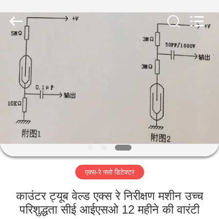
2026
HUATEC
GROUP
CORPORATION.
All
Rights
Reserved.
घर
उत्पादों
हमारे
बारे
में
एक्स-रे फ्लो डिटेक्टर
कारखाना
भ्रमण
काउंटर ट्यूब वेल्ड एक्स रे निरीक्षण मशीन उच्च
परिशुद्धता सीई आईएसओ 12 महीने की वारंटी