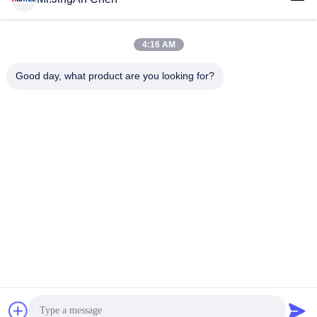
4:16 AM
लोकप्रिय श्रेणियां
सभी
Good day, what product are you looking for?
अल्ट्रासोनिक दोष डिटेक्टर
अल्ट्रासोनिक मोटाई गेज
कोटिंग की मोटाई गेज
पोर्टेबल कठोरता परीक्षक
एक्स-रे फ्लो डिटेक्टर
एक्स-रे पाइपलाइन क्रॉलर
हॉलिडे डिटेक्टर
चुंबकीय कण परीक्षण
सदस्यता लें