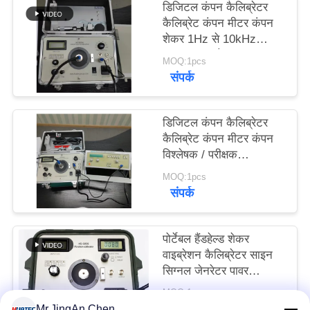
डिजिटल कंपन कैलिब्रेटर
PRIVACY
कैलिब्रेट कंपन मीटर कंपन
POLICY
शेकर 1Hz से 10kHz
लगातार समायोज्य HG-
MOQ:1pcs
5020i
संपर्क
डिजिटल कंपन कैलिब्रेटर
कैलिब्रेट कंपन मीटर कंपन
विश्लेषक / परीक्षक
ISO10816 HG-5020i
MOQ:1pcs
संपर्क
पोर्टेबल हैंडहेल्ड शेकर
वाइब्रेशन कैलिब्रेटर साइन
सिग्नल जेनरेटर पावर
एम्पलीफायर
MOQ:1 टुकड़ा
संपर्क
Mr.JingAn Chen