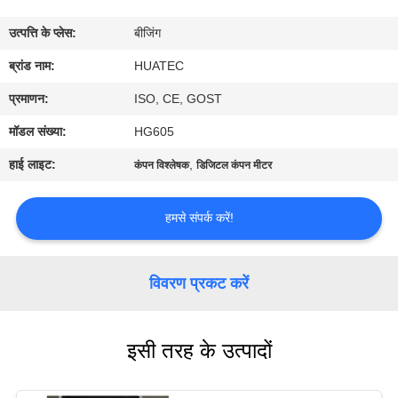
गुणवत्ता
उत्पत्ति के प्लेस:
बीजिंग
नियंत्रण
ब्रांड नाम:
HUATEC
संपर्क
प्रमाणन:
ISO, CE, GOST
करें
मॉडल संख्या:
HG605
हाई लाइट:
,
कंपन विश्लेषक
डिजिटल कंपन मीटर
एक
उद्धरण
हमसे संपर्क करें!
की
विनती
विवरण प्रकट करें
करे
इसी तरह के उत्पादों
साइटमैप