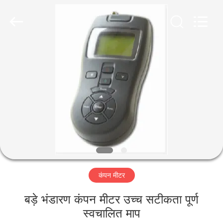
2026
HUATEC
GROUP
CORPORATION.
All
Rights
Reserved.
घर
उत्पादों
हमारे
बारे
में
कंपन मीटर
कारखाना
भ्रमण
बड़े भंडारण कंपन मीटर उच्च सटीकता पूर्ण
स्वचालित माप