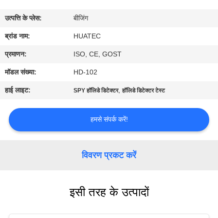
गुणवत्ता
उत्पत्ति के प्लेस:
बीजिंग
नियंत्रण
ब्रांड नाम:
HUATEC
संपर्क
प्रमाणन:
ISO, CE, GOST
करें
मॉडल संख्या:
HD-102
हाई लाइट:
,
SPY हॉलिडे डिटेक्टर
हॉलिडे डिटेक्टर टेस्ट
एक
उद्धरण
हमसे संपर्क करें!
की
विनती
विवरण प्रकट करें
करे
इसी तरह के उत्पादों
साइटमैप