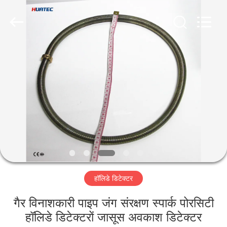
2026
HUATEC
GROUP
CORPORATION.
All
Rights
Reserved.
घर
उत्पादों
हमारे
बारे
में
हॉलिडे डिटेक्टर
कारखाना
भ्रमण
गैर विनाशकारी पाइप जंग संरक्षण स्पार्क पोरसिटी
हॉलिडे डिटेक्टरों जासूस अवकाश डिटेक्टर