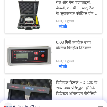
तेल और गैस पाइपलाइनों,
PRIVACY
केबलों, तामचीनी, धातु टैंक
POLICY
के सुरक्षात्मक कोटिंग्स दोष
का परीक्षण करने के लिए
MOQ:1 टुकड़ा
पिनहोल डिटेक्टर
संपर्क
0.03 मिमी हयातेक उच्च
वोल्टेज पिनहोल डिटेक्टर
MOQ:1 टुकड़ा
संपर्क
डिजिटल डिस्प्ले HD-120 के
साथ उच्च परिशुद्धता हॉलिडे
डिटेक्टर ऑनलाइन पोरोसिटी
MOQ:1pcs
संपर्क
Mr.JingAn Chen