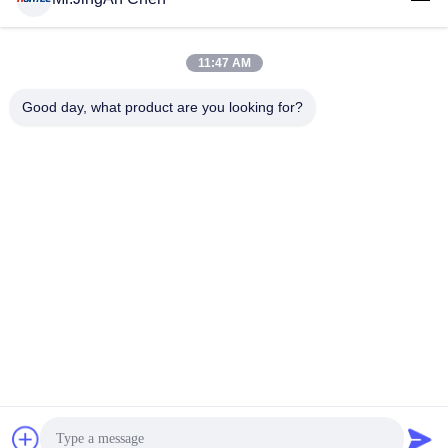
11:47 AM
लोकप्रिय श्रेणियां
सभी
Good day, what product are you looking for?
अल्ट्रासोनिक दोष डिटेक्टर
अल्ट्रासोनिक मोटाई गेज
कोटिंग की मोटाई गेज
पोर्टेबल कठोरता परीक्षक
एक्स-रे फ्लो डिटेक्टर
एक्स-रे पाइपलाइन क्रॉलर
हॉलिडे डिटेक्टर
चुंबकीय कण परीक्षण
सदस्यता लें