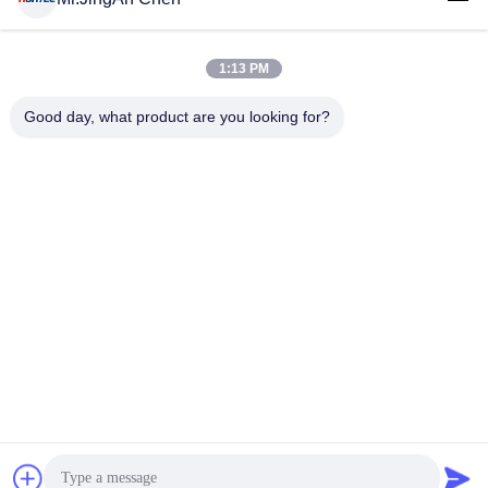
1:13 PM
लोकप्रिय श्रेणियां
सभी
Good day, what product are you looking for?
अल्ट्रासोनिक दोष डिटेक्टर
अल्ट्रासोनिक मोटाई गेज
कोटिंग की मोटाई गेज
पोर्टेबल कठोरता परीक्षक
एक्स-रे फ्लो डिटेक्टर
एक्स-रे पाइपलाइन क्रॉलर
हॉलिडे डिटेक्टर
चुंबकीय कण परीक्षण
सदस्यता लें