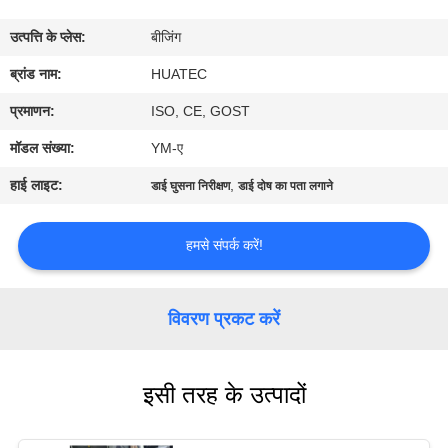
गुणवत्ता
उत्पत्ति के प्लेस:
बीजिंग
नियंत्रण
ब्रांड नाम:
HUATEC
संपर्क
प्रमाणन:
ISO, CE, GOST
करें
मॉडल संख्या:
YM-ए
हाई लाइट:
,
डाई घुसना निरीक्षण
डाई दोष का पता लगाने
एक
उद्धरण
हमसे संपर्क करें!
की
विनती
विवरण प्रकट करें
करे
इसी तरह के उत्पादों
साइटमैप