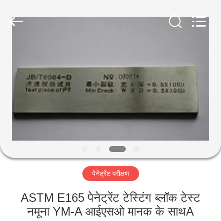
2026
HUATEC
GROUP
CORPORATION.
All
Rights
Reserved.
घर
उत्पादों
हमारे
बारे
में
पेनेट्रेंट परीक्षण
कारखाना
भ्रमण
ASTM E165 पेनेट्रेंट टेस्टिंग ब्लॉक टेस्ट
नमूना YM-A आईएसओ मानक के साथA