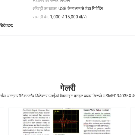
स्क्वायर वेव पल्सर:
विकल्प
आँकड़ों का खाका:
USB के माध्यम से डेटा रिपोर्टिंग
सामग्री वेग:
1,000 से 15,000 मी/से
डिटेक्टर;
गेलरी
वर्सल अल्ट्रासोनिक फ्लैव डिटेक्टर एलईडी बैकलाइट ब्राइट कलर डिस्प्ले USMFD34035X क