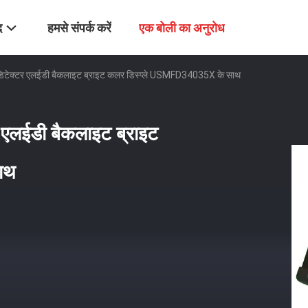
द
हमसे संपर्क करें
एक बोली का अनुरोध
ैव डिटेक्टर एलईडी बैकलाइट ब्राइट कलर डिस्प्ले USMFD34035X के साथ
टर एलईडी बैकलाइट ब्राइट
ाथ