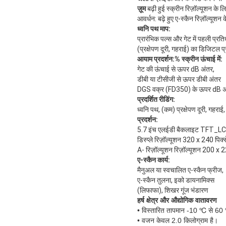
ज़ूम
बढ़ी हुई स्क्रीन रिज़ॉल्यूशन के लि
आवर्धन: बढ़े हुए ए-स्कैन रिज़ॉल्यूशन क
ध्वनि पथ माप:
प्रारंभिक पल्स और गेट में पहली प्रति
(प्रक्षेपण दूरी, गहराई) का डिजिटल प
आयाम प्रदर्शन:% स्क्रीन ऊंचाई में:
गेट की ऊंचाई से ऊपर dB अंतर,
डीबी या टीसीजी से ऊपर डीबी अंतर
DGS वक्र (FD350) के ऊपर dB अ
प्रदर्शित रीडिंग:
ध्वनि पथ, (कम) प्रक्षेपण दूरी, गहराई
प्रदर्शन:
5.7 इंच एलईडी बैकलाइट TFT_L
डिस्प्ले रिज़ॉल्यूशन 320 x 240 पिक्
A- रिज़ॉल्यूशन रिज़ॉल्यूशन 200 x 
ए-स्कैन कार्य:
मैनुअल या स्वचालित ए-स्कैन फ्रीज,
ए-स्कैन तुलना, इको डायनामिक्स
(लिफाफा), शिखर गूंज भंडारण
हर्ष
क्षेत्र और औद्योगिक वातावरण
• विस्तारित तापमान -10 ℃ से 60
• वजन केवल 2.0 किलोग्राम है।