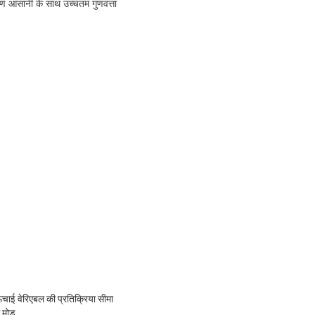
रण आसानी के साथ उच्चतम गुणवत्ता
ऊंचाई वेरिएबल की प्रतिक्रिया सीमा
म मोड