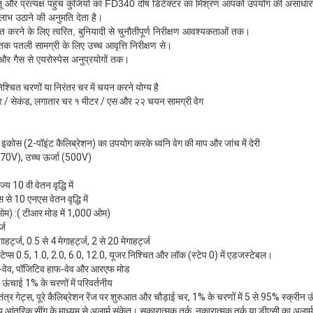
ू और प्रत्यक्ष पहुंच कुंजियों का FD340 दोष डिटेक्टर का मिश्रण आपको उपयोग की असाधा
 लाभ उठाने की अनुमति देता है।
 करने के लिए त्वरित, बुनियादी से चुनौतीपूर्ण निरीक्षण आवश्यकताओं तक।
 तक पतली सामग्री के लिए उच्च आवृत्ति निरीक्षण से।
और गैस से एयरोस्पेस अनुप्रयोगों तक।
श्चित चरणों या निरंतर चर में चयन करने योग्य है
/ सेकंड, लगातार चर १ मीटर / एस और २२ चयन सामग्री वेग
शन इकोस (2-पॉइंट कैलिब्रेशन) का उपयोग करके ध्वनि वेग की माप और जांच में देरी
(70V), उच्च ऊर्जा (500V)
 10 वी वेतन वृद्धि में
े 10 एनएस वेतन वृद्धि में
म) :( टीआर मोड में 1,000 ओम)
्ज
ाहर्ट्ज, 0.5 से 4 मेगाहर्ट्ज, 2 से 20 मेगाहर्ट्ज
्टेप्स 0.5, 1.0, 2.0, 6.0, 12.0, यूजर निश्चित और लॉक (स्टेप 0) में एडजस्टेबल।
फ-वेव, पॉजिटिव हाफ-वेव और आरएफ मोड
ऊंचाई 1% के चरणों में परिवर्तनीय
ंत्र गेट्स, पूरे कैलिब्रेशन रेंज पर शुरुआत और चौड़ाई चर, 1% के चरणों में 5 से 95% स्क्रीन 
आंतरिक सींग के माध्यम से अलार्म संकेत। सकारात्मक तर्क, नकारात्मक तर्क या डीएसी का अलार्