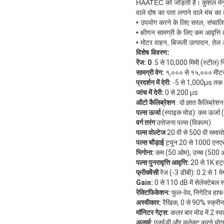
HAATEC को जोड़ती है।
कुशल मेन
वाले दोष का पता लगाने वाले मंच का
• उपयोग करने के लिए सरल, संचालित
• क्षीणन सामग्री के लिए कम आवृत्ति
• मोटर वाहन, बिजली उत्पादन, तेल 
विशेष विवरण:
रेंज: 0
.5 से 10,000 मिमी (स्टील) नि
सामग्री वेग:
१,००० से १५,००० मीटर 
प्रदर्शन में देरी:
-5 से 1,000μs तक
जांच में देरी:
0 से 200 μs
ऑटो कैलिब्रेशन
: दो ज्ञात कैलिब्रे
पल्स ऊर्जा
(स्पाइक मोड): कम ऊर्जा 
वर्ग तरंग
उत्तेजना पल्स (विकल्प)
पल्स वोल्टेज
20 वी से 500 वी समायोज्य
पल्स चौड़ाई
ट्यून 20 से 1000 एनएस स
भिगोना:
कम (50 ओम), उच्च (500 ओ
पल्स पुनरावृत्ति आवृत्ति:
20 से 1K हर्ट
फ्रीक्वेंसी
रेंज (-3 डीबी): 0.2 से 1 मेग
Gain:
0 से 110 dB में सेलेक्टेबल स
रेक्टिफिकेशन:
फुल-वेव, निगेटिव हा
अस्वीकार:
रैखिक, 0 से 90% स्क्रीन 
मॉनिटर गेट्स:
कलर बार मोड में 2 स्वत
अलार्म:
एलईडी और कनेक्ट करने योग्य 